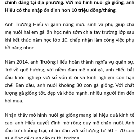
chính đáng tại địa phương. Với mô hình nuôi gà giống, anh
Hiếu có thu nhập ổn định hơn 10 triệu đồng/tháng.
Anh Trường Hiếu vì gánh nặng mưu sinh và phụ giúp cha
mẹ nuôi hai em gái ăn học nên sớm chia tay trường lớp sau
khi kết thúc năm học lớp 10, chấp nhận làm công việc phụ
hồ nặng nhọc.
Năm 2014, anh Trường Hiếu hoàn thành nghĩa vụ quân sự.
Trở về quê hương, với niềm đam mê nuôi gà, anh Hiếu bắt
đầu khởi nghiệp với số vốn ít ỏi và kinh nghiệm còn hạn
chế. Ban đầu, anh nuôi khoảng 30 con gà giống. Với chất
lượng gà giống tốt, đẹp và khỏe mạnh, nhiều người tìm đến
hỏi mua.
Nhận thấy mô hình nuôi gà giống mang lại hiệu quả kinh tế
cao, anh Hiếu quyết định mở rộng quy mô chăn nuôi. Anh
đầu tư chuồng trại, nhân đàn với số lượng từ 50 – 70 con
gà giống để cung cấp ra thị trường.