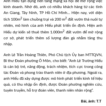
Anh Hiếu tận dụng nền tảng mạng xã hội để mở rộng việc
kinh doanh. Nhờ đó, anh có nhiều khách hàng từ các tỉnh
An Giang, Tây Ninh, TP Hồ Chí Minh… Hiện nay, với diện
2
2
tích 100m
làm chuồng trại và 200 m
đất vườn thả nuôi tự
nhiên, mô hình của anh Hiếu phát triển ổn định. Hiện anh
2
Hiếu dự kiến sẽ thuê thêm 1.000m
đất vườn để mở rộng
cơ sở, phát triển thêm số lượng đàn gà nhằm tăng thu
nhập.
Anh Lê Trần Hoàng Thiên, Phó Chủ tịch Ủy ban MTTQVN,
Bí thư Đoàn phường Ô Môn, cho biết: “Anh Lê Trường Hiếu
là cán bộ trẻ, năng động, trách nhiệm, tích cực trong công
tác Đoàn và phong trào thanh niên ở địa phương. Ngoài ra,
anh Hiếu đã xây dựng được mô hình phát triển kinh tế hiệu
quả, có thu nhập ổn định, được Đoàn phường nghiên cứu,
tuyên truyền, hỗ trợ đoàn viên, thanh niên nhân rộng”.
Bài, ảnh: T.T