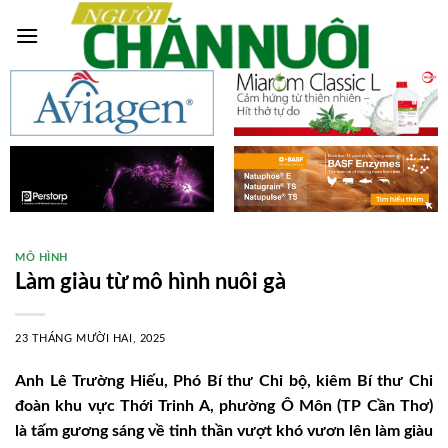
Skip
to
content
MÔ HÌNH
Làm giàu từ mô hình nuôi gà
23 THÁNG MƯỜI HAI, 2025
Anh Lê Trường Hiếu, Phó Bí thư Chi bộ, kiêm Bí thư Chi
đoàn khu vực Thới Trinh A, phường Ô Môn (TP Cần Thơ)
là tấm gương sáng về tinh thần vượt khó vươn lên làm giàu