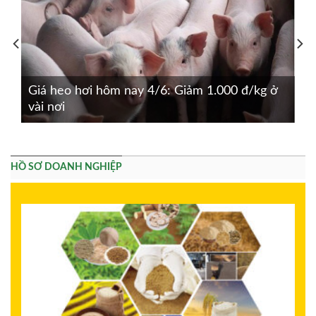
Giá heo hơi hôm nay 4/6: Giảm 1.000 đ/kg ở
vài nơi
HỒ SƠ DOANH NGHIỆP