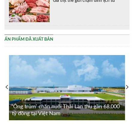
Giá thịt thế giới chạm đỉnh lịch sử
ẤN PHẨM ĐÃ XUẤT BẢN
‘Ông trùm’ chăn nuôi Thái Lan thu gần 68.000
tỷ đồng tại Việt Nam