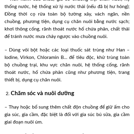
thống nước, hệ thống xử lý nước thải (nếu đã bị hư hỏng);
Đồng thời cọ rửa toàn bộ tường xây, vách ngăn, nền
chuồng, phương tiện, dụng cụ chăn nuôi bằng nước sạch;
khơi thông cống, rãnh thoát nước hố chứa phân, chất thải
để tránh nước mưa chảy ngược vào chuồng nuôi.
– Dùng vôi bột hoặc các loại thuốc sát trùng như Han –
Iodine, Virkon, Chloramin B… để tiêu độc, khử trùng toàn
bộ chuồng trại, khu vực chăn nuôi, hệ thống cống, rãnh
thoát nước, hố chứa phân cũng như phương tiện, trang
thiết bị, dụng cụ chăn nuôi.
Chăm sóc và nuôi dưỡng
– Thay hoặc bổ sung thêm chất độn chuồng để giữ ấm cho
gia súc, gia cầm, đặc biệt là đối với gia súc bú sữa, gia cầm
giai đoạn nuôi úm.