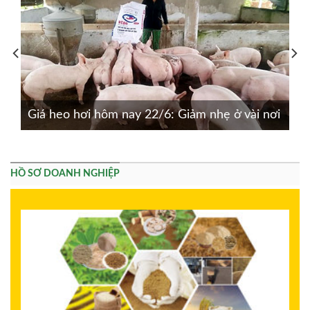
Giá heo hơi hôm nay 22/6: Giảm nhẹ ở vài nơi
HỒ SƠ DOANH NGHIỆP