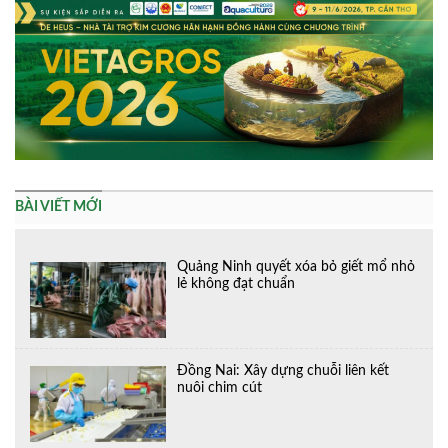
BÀI VIẾT MỚI
Quảng Ninh quyết xóa bỏ giết mổ nhỏ
lẻ không đạt chuẩn
Đồng Nai: Xây dựng chuỗi liên kết
nuôi chim cút