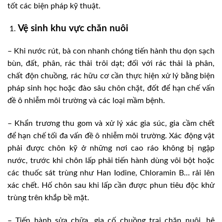
tốt các biện pháp kỹ thuật.
Vệ sinh khu vực chăn nuôi
– Khi nước rút, bà con nhanh chóng tiến hành thu dọn sạch
bùn, đất, phân, rác thải trôi dạt; đối với rác thải là phân,
chất độn chuồng, rác hữu cơ cần thực hiện xử lý bằng biện
pháp sinh học hoặc đào sâu chôn chặt, đốt để hạn chế vấn
đề ô nhiễm môi trường và các loại mầm bệnh.
– Khẩn trương thu gom và xử lý xác gia súc, gia cầm chết
để hạn chế tối đa vấn đề ô nhiễm môi trường. Xác động vật
phải được chôn kỹ ở những nơi cao ráo không bị ngập
nước, trước khi chôn lấp phải tiến hành dùng vôi bột hoặc
các thuốc sát trùng như Han Iodine, Chloramin B… rải lên
xác chết. Hố chôn sau khi lấp cần được phun tiêu độc khử
trùng trên khắp bề mặt.
– Tiến hành sửa chữa, gia cố chuồng trại chăn nuôi, hệ