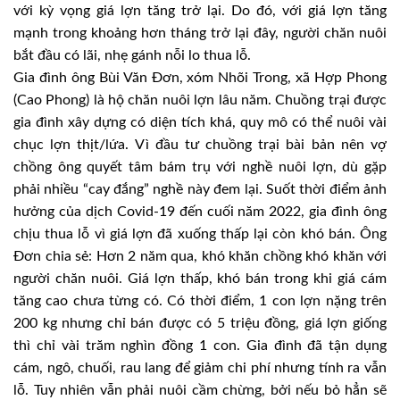
với kỳ vọng giá lợn tăng trở lại. Do đó, với giá lợn tăng
mạnh trong khoảng hơn tháng trở lại đây, người chăn nuôi
bắt đầu có lãi, nhẹ gánh nỗi lo thua lỗ.
Gia đình ông Bùi Văn Đơn, xóm Nhõi Trong, xã Hợp Phong
(Cao Phong) là hộ chăn nuôi lợn lâu năm. Chuồng trại được
gia đình xây dựng có diện tích khá, quy mô có thể nuôi vài
chục lợn thịt/lứa. Vì đầu tư chuồng trại bài bản nên vợ
chồng ông quyết tâm bám trụ với nghề nuôi lợn, dù gặp
phải nhiều “cay đắng” nghề này đem lại. Suốt thời điểm ảnh
hưởng của dịch Covid-19 đến cuối năm 2022, gia đình ông
chịu thua lỗ vì giá lợn đã xuống thấp lại còn khó bán. Ông
Đơn chia sẻ: Hơn 2 năm qua, khó khăn chồng khó khăn với
người chăn nuôi. Giá lợn thấp, khó bán trong khi giá cám
tăng cao chưa từng có. Có thời điểm, 1 con lợn nặng trên
200 kg nhưng chỉ bán được có 5 triệu đồng, giá lợn giống
thì chỉ vài trăm nghìn đồng 1 con. Gia đình đã tận dụng
cám, ngô, chuối, rau lang để giảm chi phí nhưng tính ra vẫn
lỗ. Tuy nhiên vẫn phải nuôi cầm chừng, bởi nếu bỏ hẳn sẽ