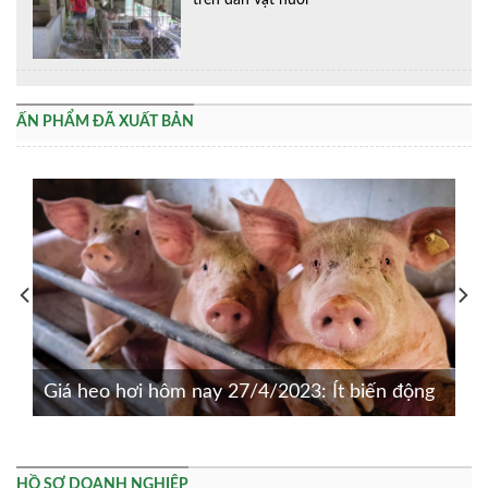
ẤN PHẨM ĐÃ XUẤT BẢN
Giá heo hơi hôm nay 27/4/2023: Ít biến động
HỒ SƠ DOANH NGHIỆP