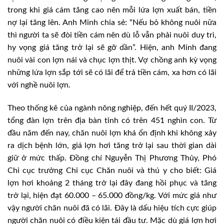
trong khi giá cám tăng cao nên mỗi lứa lợn xuất bán, tiền
nợ lại tăng lên. Anh Minh chia sẻ: “Nếu bỏ không nuôi nữa
thì người ta sẽ đòi tiền cám nên dù lỗ vẫn phải nuôi duy trì,
hy vọng giá tăng trở lại sẽ gỡ dần”. Hiện, anh Minh đang
nuôi vài con lợn nái và chục lợn thịt. Vợ chồng anh kỳ vọng
những lứa lợn sắp tới sẽ có lãi để trả tiền cám, xa hơn có lãi
với nghề nuôi lợn.
Theo thống kê của ngành nông nghiệp, đến hết quý II/2023,
tổng đàn lợn trên địa bàn tỉnh có trên 451 nghìn con. Từ
đầu năm đến nay, chăn nuôi lợn khá ổn định khi không xảy
ra dịch bệnh lớn, giá lợn hơi tăng trở lại sau thời gian dài
giữ ở mức thấp. Đồng chí Nguyễn Thị Phương Thủy, Phó
Chi cục trưởng Chi cục Chăn nuôi và thú y cho biết: Giá
lợn hơi khoảng 2 tháng trở lại đây đang hồi phục và tăng
trở lại, hiện đạt 60.000 – 65.000 đồng/kg. Với mức giá như
vậy người chăn nuôi đã có lãi. Đây là dấu hiệu tích cực giúp
người chăn nuôi có điều kiện tái đầu tư. Mặc dù giá lợn hơi