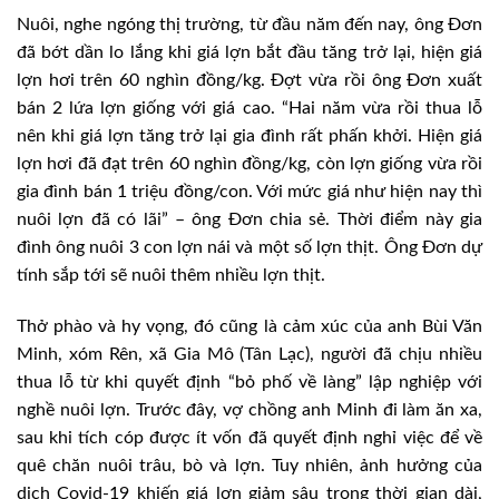
Nuôi, nghe ngóng thị trường, từ đầu năm đến nay, ông Đơn
đã bớt dần lo lắng khi giá lợn bắt đầu tăng trở lại, hiện giá
lợn hơi trên 60 nghìn đồng/kg. Đợt vừa rồi ông Đơn xuất
bán 2 lứa lợn giống với giá cao. “Hai năm vừa rồi thua lỗ
nên khi giá lợn tăng trở lại gia đình rất phấn khởi. Hiện giá
lợn hơi đã đạt trên 60 nghìn đồng/kg, còn lợn giống vừa rồi
gia đình bán 1 triệu đồng/con. Với mức giá như hiện nay thì
nuôi lợn đã có lãi” – ông Đơn chia sẻ. Thời điểm này gia
đình ông nuôi 3 con lợn nái và một số lợn thịt. Ông Đơn dự
tính sắp tới sẽ nuôi thêm nhiều lợn thịt.
Thở phào và hy vọng, đó cũng là cảm xúc của anh Bùi Văn
Minh, xóm Rên, xã Gia Mô (Tân Lạc), người đã chịu nhiều
thua lỗ từ khi quyết định “bỏ phố về làng” lập nghiệp với
nghề nuôi lợn. Trước đây, vợ chồng anh Minh đi làm ăn xa,
sau khi tích cóp được ít vốn đã quyết định nghỉ việc để về
quê chăn nuôi trâu, bò và lợn. Tuy nhiên, ảnh hưởng của
dịch Covid-19 khiến giá lợn giảm sâu trong thời gian dài,