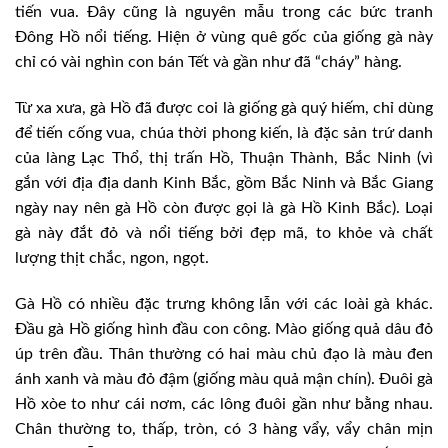
tiến vua. Đây cũng là nguyên mẫu trong các bức tranh
Đông Hồ nổi tiếng. Hiện ở vùng quê gốc của giống gà này
chỉ có vài nghìn con bán Tết và gần như đã “cháy” hàng.
Từ xa xưa, gà Hồ đã được coi là giống gà quý hiếm, chỉ dùng
để tiến cống vua, chúa thời phong kiến, là đặc sản trứ danh
của làng Lạc Thổ, thị trấn Hồ, Thuận Thành, Bắc Ninh (vì
gắn với địa địa danh Kinh Bắc, gồm Bắc Ninh và Bắc Giang
ngày nay nên gà Hồ còn được gọi là gà Hồ Kinh Bắc). Loại
gà này đắt đỏ và nổi tiếng bởi đẹp mã, to khỏe và chất
lượng thịt chắc, ngon, ngọt.
Gà Hồ có nhiều đặc trưng không lẫn với các loài gà khác.
Đầu gà Hồ giống hình đầu con công. Mào giống quả dâu đỏ
úp trên đầu. Thân thường có hai màu chủ đạo là màu đen
ánh xanh và màu đỏ đậm (giống màu quả mận chín). Đuôi gà
Hồ xòe to như cái nơm, các lông đuôi gần như bằng nhau.
Chân thường to, thấp, tròn, có 3 hàng vẩy, vẩy chân mịn