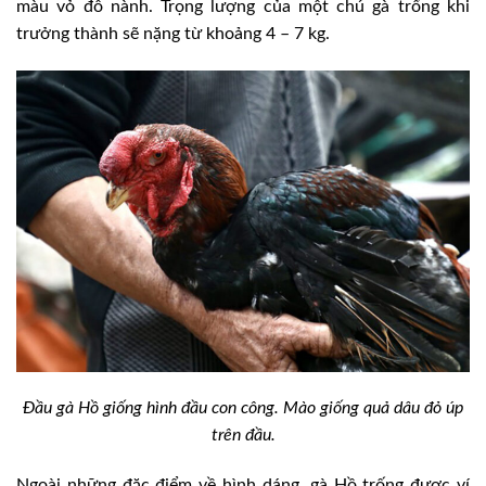
màu vỏ đỗ nành. Trọng lượng của một chú gà trống khi
trưởng thành sẽ nặng từ khoảng 4 – 7 kg.
Đầu gà Hồ giống hình đầu con công. Mào giống quả dâu đỏ úp
trên đầu.
Ngoài những đặc điểm về hình dáng, gà Hồ trống được ví