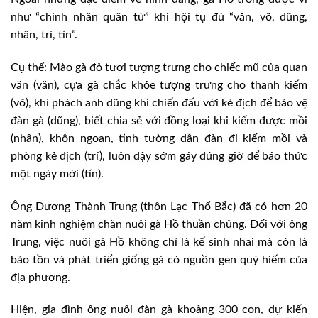
như “chính nhân quân tử” khi hội tụ đủ “văn, võ, dũng,
nhân, trí, tín”.
Cụ thể: Mào gà đỏ tươi tượng trưng cho chiếc mũ của quan
văn (văn), cựa gà chắc khỏe tượng trưng cho thanh kiếm
(võ), khí phách anh dũng khi chiến đấu với kẻ địch để bảo vệ
đàn gà (dũng), biết chia sẻ với đồng loại khi kiếm được mồi
(nhân), khôn ngoan, tinh tường dẫn đàn đi kiếm mồi và
phòng kẻ địch (trí), luôn dậy sớm gáy đúng giờ để báo thức
một ngày mới (tín).
Ông Dương Thành Trung (thôn Lạc Thổ Bắc) đã có hơn 20
năm kinh nghiệm chăn nuôi gà Hồ thuần chủng. Đối với ông
Trung, việc nuôi gà Hồ không chỉ là kế sinh nhai mà còn là
bảo tồn và phát triển giống gà có nguồn gen quý hiếm của
địa phương.
Hiện, gia đình ông nuôi đàn gà khoảng 300 con, dự kiến