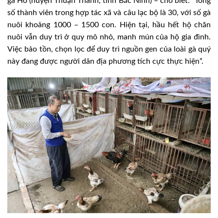
gà Hồ (huyện Thuận Thành, tỉnh Bắc Ninh) – cho biết: “Tổng
số thành viên trong hợp tác xã và câu lạc bộ là 30, với số gà
nuôi khoảng 1000 – 1500 con. Hiện tại, hầu hết hộ chăn
nuôi vẫn duy trì ở quy mô nhỏ, manh mún của hộ gia đình.
Việc bảo tồn, chọn lọc để duy trì nguồn gen của loài gà quý
này đang được người dân địa phương tích cực thực hiện”.