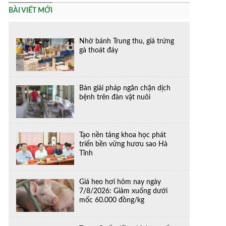
BÀI VIẾT MỚI
Nhờ bánh Trung thu, giá trứng
gà thoát đáy
Bàn giải pháp ngăn chặn dịch
bệnh trên đàn vật nuôi
Tạo nền tảng khoa học phát
triển bền vững hươu sao Hà
Tĩnh
Giá heo hơi hôm nay ngày
7/8/2026: Giảm xuống dưới
mốc 60.000 đồng/kg