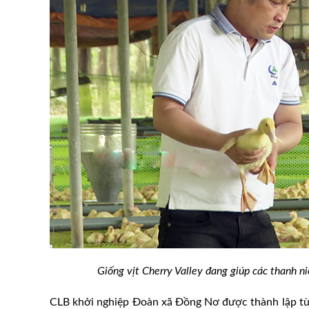
ế giới tháng 2/2024
Giá sản phẩm chăn nuôi (giá t
giá ngũ cốc giảm
nước ngày 03/02/2026
Giống vịt Cherry Valley đang giúp các thanh 
CLB khởi nghiệp Đoàn xã Đồng Nơ được thành lập t