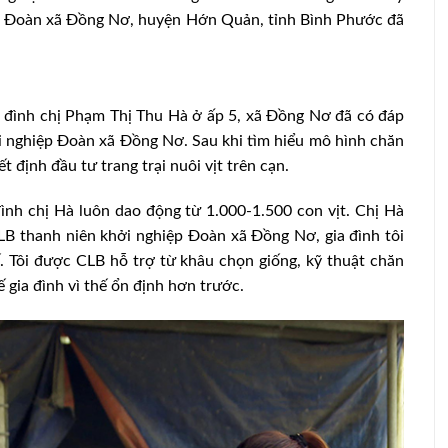
ệp Đoàn xã Đồng Nơ, huyện Hớn Quản, tỉnh Bình Phước đã
gia đình chị Phạm Thị Thu Hà ở ấp 5, xã Đồng Nơ đã có đáp
i nghiệp Đoàn xã Đồng Nơ. Sau khi tìm hiểu mô hình chăn
ết định đầu tư trang trại nuôi vịt trên cạn.
đình chị Hà luôn dao động từ 1.000-1.500 con vịt. Chị Hà
CLB thanh niên khởi nghiệp Đoàn xã Đồng Nơ, gia đình tôi
ế. Tôi được CLB hỗ trợ từ khâu chọn giống, kỹ thuật chăn
ế gia đình vì thế ổn định hơn trước.