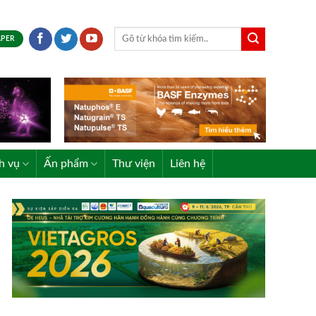
APER
h vụ
Ấn phẩm
Thư viện
Liên hệ