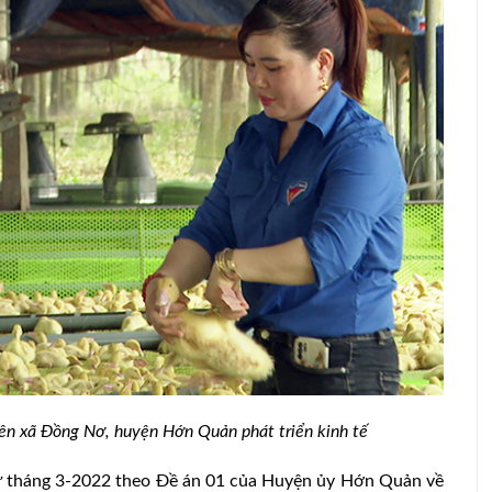
ại trại) cả
Gia Lai điều chỉnh chủ trương đầu tư 2
dự án chăn nuôi heo
niên xã Đồng Nơ, huyện Hớn Quản phát triển kinh tế
ừ tháng 3-2022 theo Đề án 01 của Huyện ủy Hớn Quản về