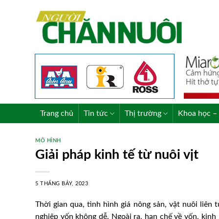
Skip
to
content
Trang chủ
Tin tức
Thị trường
Khoa học – 
MÔ HÌNH
Giải pháp kinh tế từ nuôi vịt
5 THÁNG BẢY, 2023
Thời gian qua, tình hình giá nông sản, vật nuôi liên 
nghiệp vốn không dễ. Ngoài ra, hạn chế về vốn, kinh 