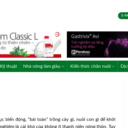
E-P
Kỹ thuật
Nhà nông làm giàu
Kiến thức chăn nuôi
Dịc
tục biến động, “bài toán” trồng cây gì, nuôi con gì để khởi
nghiệm là cái khó của không ít thanh niên nông thôn. Tuy