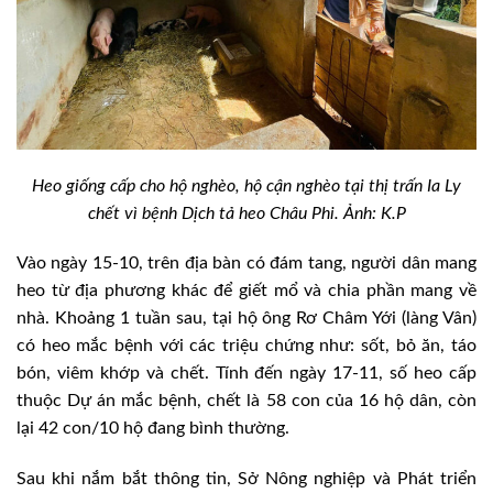
Heo giống cấp cho hộ nghèo, hộ cận nghèo tại thị trấn Ia Ly
chết vì bệnh Dịch tả heo Châu Phi. Ảnh: K.P
Vào ngày 15-10, trên địa bàn có đám tang, người dân mang
heo từ địa phương khác để giết mổ và chia phần mang về
nhà. Khoảng 1 tuần sau, tại hộ ông Rơ Châm Yới (làng Vân)
có heo mắc bệnh với các triệu chứng như: sốt, bỏ ăn, táo
bón, viêm khớp và chết. Tính đến ngày 17-11, số heo cấp
thuộc Dự án mắc bệnh, chết là 58 con của 16 hộ dân, còn
lại 42 con/10 hộ đang bình thường.
Sau khi nắm bắt thông tin, Sở Nông nghiệp và Phát triển