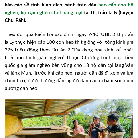
báo cáo về tình hình dịch bệnh trên đàn
heo cấp cho hộ
nghèo, hộ cận nghèo chết hàng loạt
tại thị trấn Ia ly (huyện
Chư Păh).
Theo đó, qua kiểm tra xác định, ngày 7-10, UBND thị trấn
Ia Ly thực hiện cấp 100 con heo thịt giống với tổng kinh phí
225 triệu đồng theo Dự án 2 “Đa dạng hóa sinh kế, phát
triển mô hình giảm nghèo” thuộc Chương trình mục tiêu
quốc gia giảm nghèo bền vững cho 18 hộ dân tại làng Vân
và làng Mun. Trước khi cấp heo, người dân đã đi xem và lựa
chọn heo, được hướng dẫn người dân cách chăm sóc nuôi
dưỡng đàn heo.