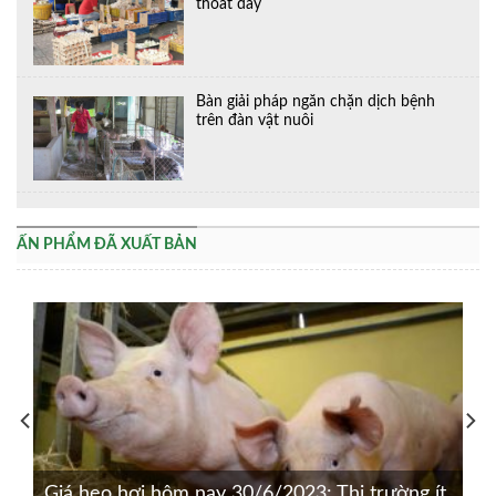
thoát đáy
Bàn giải pháp ngăn chặn dịch bệnh
trên đàn vật nuôi
ẤN PHẨM ĐÃ XUẤT BẢN
Giá heo hơi hôm nay 30/6/2023: Thị trường ít