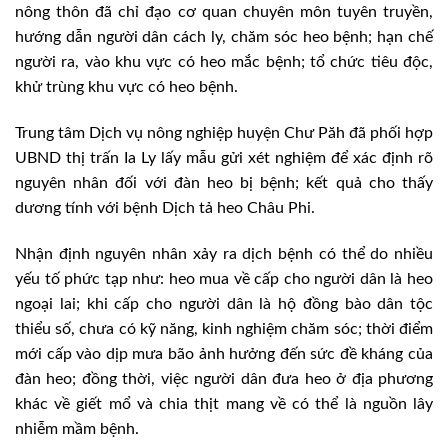
nông thôn đã chỉ đạo cơ quan chuyên môn tuyên truyền,
hướng dẫn người dân cách ly, chăm sóc heo bệnh; hạn chế
người ra, vào khu vực có heo mắc bệnh; tổ chức tiêu độc,
khử trùng khu vực có heo bệnh.
Trung tâm Dịch vụ nông nghiệp huyện Chư Păh đã phối hợp
UBND thị trấn Ia Ly lấy mẫu gửi xét nghiệm để xác định rõ
nguyên nhân đối với đàn heo bị bệnh; kết quả cho thấy
dương tính với bệnh Dịch tả heo Châu Phi.
Nhận định nguyên nhân xảy ra dịch bệnh có thể do nhiều
yếu tố phức tạp như: heo mua về cấp cho người dân là heo
ngoại lai; khi cấp cho người dân là hộ đồng bào dân tộc
thiểu số, chưa có kỹ năng, kinh nghiệm chăm sóc; thời điểm
mới cấp vào dịp mưa bão ảnh hưởng đến sức đề kháng của
đàn heo; đồng thời, việc người dân đưa heo ở địa phương
khác về giết mổ và chia thịt mang về có thể là nguồn lây
nhiễm mầm bệnh.