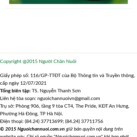
Copyright @2015 Người Chăn Nuôi
Giấy phép số: 116/GP-TTĐT của Bộ Thông tin và Truyền thông,
cấp ngày 12/07/2021
Tổng biên tập:
TS. Nguyễn Thanh Sơn
Liên hệ tòa soạn: nguoichannuoivn@gmail.com
Trụ sở: Phòng 906, tầng 9 tòa CT4, The Pride, KĐT An Hưng,
Phường Hà Đông, TP Hà Nội.
Điện thoại: (84.24) 37713699; (84.24) 37711756
© 2015 Nguoichannuoi.com.vn
giữ bản quyền nội dung trên
website này. Ghi rõ nguồn "Nguoichannuoi.com.vn" khi bạn phát