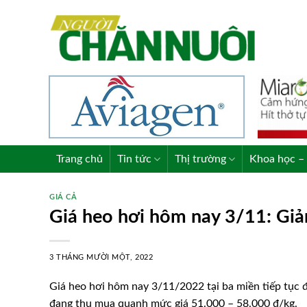
Skip
to
content
Trang chủ
Tin tức
Thị trường
Khoa học – 
GIÁ CẢ
Giá heo hơi hôm nay 3/11: Gi
3 THÁNG MƯỜI MỘT, 2022
Giá heo hơi hôm nay 3/11/2022 tại ba miền tiếp tục đ
đang thu mua quanh mức giá 51.000 – 58.000 đ/kg.