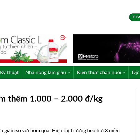
E-P
Kỹ thuật
Nhà nông làm giàu
Kiến thức chăn nuôi
Dịc
ảm thêm 1.000 – 2.000 đ/kg
à giảm so với hôm qua. Hiện thị trường heo hơi 3 miền