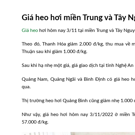
Giá heo hơi miền Trung và Tây 
Giá heo
hơi hôm nay 3/11 tại miền Trung và Tây Nguy
Theo đó, Thanh Hóa giảm 2.000 đ/kg, thu mua về m
Thuận sau khi giảm 1.000 đ/kg.
Sau khi hạ nhẹ một giá, giá giao dịch tại tỉnh Nghệ A
Quảng Nam, Quảng Ngãi và Bình Định có giá heo hơ
qua.
u canh tác kém hiệu
rại chăn nuôi điển
Quảng Nam: Hội An chú trọ
Thị trường heo hơi Quảng Bình cũng giảm nhẹ 1.000 
vắc xin phòng bệnh trên đàn
Như vậy, giá heo hơi hôm nay 3/11/2022 ở miền 
57.000 đ/kg.