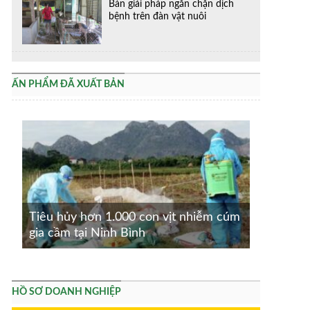
Bàn giải pháp ngăn chặn dịch
bệnh trên đàn vật nuôi
ẤN PHẨM ĐÃ XUẤT BẢN
Tiêu hủy hơn 1.000 con vịt nhiễm cúm
gia cầm tại Ninh Bình
HỒ SƠ DOANH NGHIỆP