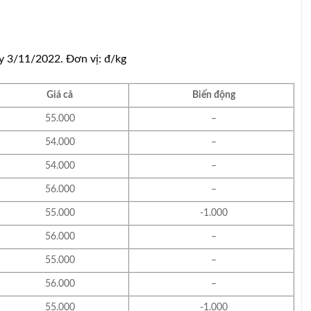
 3/11/2022. Đơn vị: đ/kg
Giá cả
Biến động
55.000
–
54.000
–
54.000
–
56.000
–
55.000
-1.000
56.000
–
55.000
–
56.000
–
55.000
-1.000