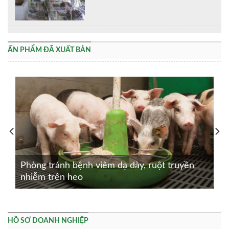
ẤN PHẨM ĐÃ XUẤT BẢN
Phòng tránh bệnh viêm dạ dày, ruột truyền
nhiễm trên heo
HỒ SƠ DOANH NGHIỆP