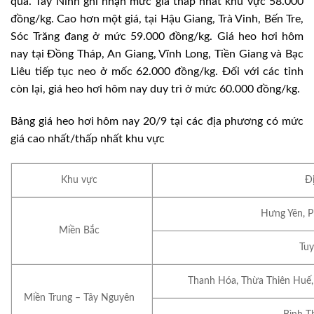
qua. Tây Ninh ghi nhận mức giá thấp nhất khu vực 58.000
đồng/kg. Cao hơn một giá, tại Hậu Giang, Trà Vinh, Bến Tre,
Sóc Trăng đang ở mức 59.000 đồng/kg. Giá heo hơi hôm
nay tại Đồng Tháp, An Giang, Vĩnh Long, Tiền Giang và Bạc
Liêu tiếp tục neo ở mốc 62.000 đồng/kg. Đối với các tỉnh
còn lại, giá heo hơi hôm nay duy trì ở mức 60.000 đồng/kg.
Bảng giá heo hơi hôm nay 20/9 tại các địa phương có mức
giá cao nhất/thấp nhất khu vực
Khu vực
Đ
Hưng Yên, P
Miền Bắc
Tu
Thanh Hóa, Thừa Thiên Huế,
Miền Trung – Tây Nguyên