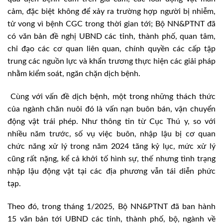
cảm, đặc biệt không để xảy ra trường hợp người bị nhiễm,
tử vong vì bệnh CGC trong thời gian tới; Bộ NN&PTNT đã
có văn bản đề nghị UBND các tỉnh, thành phố, quan tâm,
chỉ đạo các cơ quan liên quan, chính quyền các cấp tập
trung các nguồn lực và khẩn trương thực hiện các giải pháp
nhằm kiểm soát, ngăn chặn dịch bệnh.
Cùng với vấn đề dịch bệnh, một trong những thách thức
của ngành chăn nuôi đó là vấn nạn buôn bán, vận chuyển
động vật trái phép. Như thông tin từ Cục Thú y, so với
nhiều năm trước, số vụ việc buôn, nhập lậu bị cơ quan
chức năng xử lý trong năm 2024 tăng kỷ lục, mức xử lý
cũng rất nặng, kể cả khởi tố hình sự, thế nhưng tình trạng
nhập lậu động vật tại các địa phương vẫn tái diễn phức
tạp.
Theo đó, trong tháng 1/2025, Bộ NN&PTNT đã ban hành
15 văn bản tới UBND các tỉnh, thành phố, bộ, ngành về