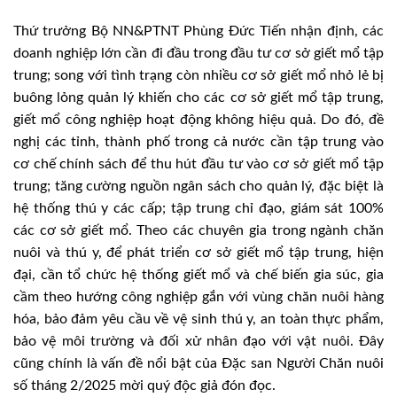
Thứ trưởng Bộ NN&PTNT Phùng Đức Tiến nhận định, các
doanh nghiệp lớn cần đi đầu trong đầu tư cơ sở giết mổ tập
trung; song với tình trạng còn nhiều cơ sở giết mổ nhỏ lẻ bị
buông lỏng quản lý khiến cho các cơ sở giết mổ tập trung,
giết mổ công nghiệp hoạt động không hiệu quả. Do đó, đề
nghị các tỉnh, thành phố trong cả nước cần tập trung vào
cơ chế chính sách để thu hút đầu tư vào cơ sở giết mổ tập
trung; tăng cường nguồn ngân sách cho quản lý, đặc biệt là
hệ thống thú y các cấp; tập trung chỉ đạo, giám sát 100%
các cơ sở giết mổ. Theo các chuyên gia trong ngành chăn
nuôi và thú y, để phát triển cơ sở giết mổ tập trung, hiện
đại, cần tổ chức hệ thống giết mổ và chế biến gia súc, gia
cầm theo hướng công nghiệp gắn với vùng chăn nuôi hàng
hóa, bảo đảm yêu cầu về vệ sinh thú y, an toàn thực phẩm,
bảo vệ môi trường và đối xử nhân đạo với vật nuôi. Đây
cũng chính là vấn đề nổi bật của Đặc san Người Chăn nuôi
số tháng 2/2025 mời quý độc giả đón đọc.