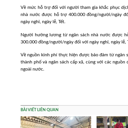
Về mức hỗ trợ đối với người tham gia khắc phục dị
nhà nước được hỗ trợ 400.000 đồng/người/ngày đối
ngày nghỉ, ngày lễ, Tết.
Người hưởng lương từ ngân sách nhà nước được hỗ 
300.000 đồng/người/ngày đối với ngày nghỉ, ngày lễ, 
Về nguồn kinh phí thực hiện được bảo đảm từ ngân 
thành phố và ngân sách cấp xã, cùng với các nguồn đ
ngoài nước.
 nay 26/3/2024: Cao
Xuất khẩu thịt gà của Brazil 
0 đ/kg
tháng đầu năm 2025 tăng 1,
BÀI VIẾT LIÊN QUAN