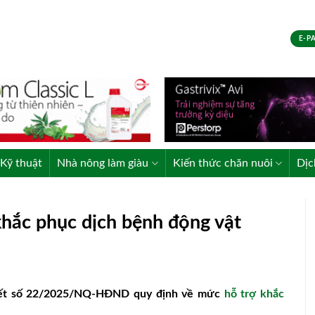
E-P
Kỹ thuật
Nhà nông làm giàu
Kiến thức chăn nuôi
Dịc
hắc phục dịch bệnh động vật
yết số 22/2025/NQ-HĐND quy định về mức
hỗ trợ khắc