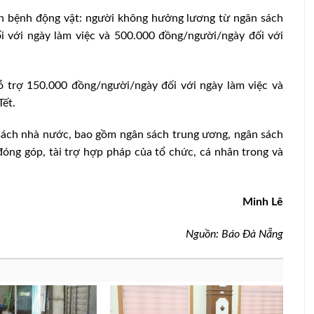
ch bệnh động vật: người không hưởng lương từ ngân sách
 với ngày làm việc và 500.000 đồng/người/ngày đối với
trợ 150.000 đồng/người/ngày đối với ngày làm việc và
Tết.
sách nhà nước, bao gồm ngân sách trung ương, ngân sách
óng góp, tài trợ hợp pháp của tổ chức, cá nhân trong và
Minh Lê
Rà soát, tích hợp, cập nhật toàn diện
trong 7
chính sách khuyến khích đầu tư vào
Nguồn: Báo Đà Nẵng
5%
nông nghiệp, nông thôn