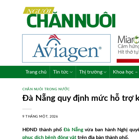
Skip
to
content
Trang chủ
Tin tức
Thị trường
Khoa học – 
CHĂN NUÔI TRONG NƯỚC
Đà Nẵng quy định mức hỗ trợ k
9 THÁNG MỘT, 2026
HĐND thành phố
Đà Nẵng
vừa ban hành Nghị qu
phục dịch bệnh động vật
trên địa bàn thành phố.