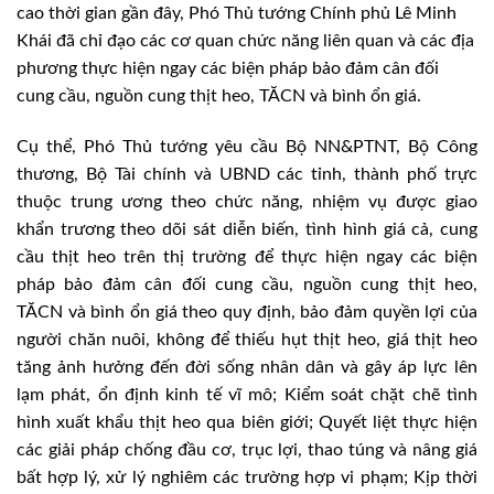
cao thời gian gần đây, Phó Thủ tướng Chính phủ Lê Minh
Khái đã chỉ đạo các cơ quan chức năng liên quan và các địa
phương thực hiện ngay các biện pháp bảo đảm cân đối
cung cầu, nguồn cung thịt heo, TĂCN và bình ổn giá.
Cụ thể, Phó Thủ tướng yêu cầu Bộ NN&PTNT, Bộ Công
thương, Bộ Tài chính và UBND các tỉnh, thành phố trực
thuộc trung ương theo chức năng, nhiệm vụ được giao
khẩn trương theo dõi sát diễn biến, tình hình giá cả, cung
cầu thịt heo trên thị trường để thực hiện ngay các biện
pháp bảo đảm cân đối cung cầu, nguồn cung thịt heo,
TĂCN và bình ổn giá theo quy định, bảo đảm quyền lợi của
người chăn nuôi, không để thiếu hụt thịt heo, giá thịt heo
tăng ảnh hưởng đến đời sống nhân dân và gây áp lực lên
lạm phát, ổn định kinh tế vĩ mô; Kiểm soát chặt chẽ tình
hình xuất khẩu thịt heo qua biên giới; Quyết liệt thực hiện
các giải pháp chống đầu cơ, trục lợi, thao túng và nâng giá
bất hợp lý, xử lý nghiêm các trường hợp vi phạm; Kịp thời