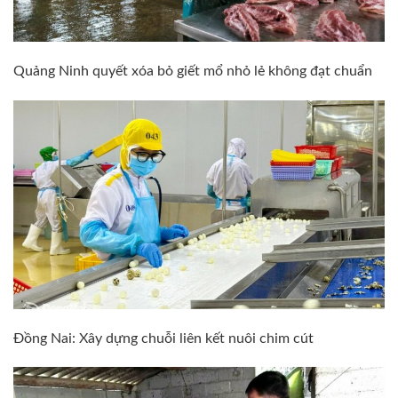
Quảng Ninh quyết xóa bỏ giết mổ nhỏ lẻ không đạt chuẩn
Đồng Nai: Xây dựng chuỗi liên kết nuôi chim cút