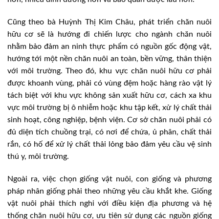
Cũng theo bà Huỳnh Thị Kim Châu, phát triển chăn nuôi
hữu cơ sẽ là hướng đi chiến lược cho ngành chăn nuôi
nhằm bảo đảm an ninh thực phẩm có nguồn gốc động vật,
hướng tới một nền chăn nuôi an toàn, bền vững, thân thiện
với môi trường. Theo đó, khu vực chăn nuôi hữu cơ phải
được khoanh vùng, phải có vùng đệm hoặc hàng rào vật lý
tách biệt với khu vực không sản xuất hữu cơ, cách xa khu
vực môi trường bị ô nhiễm hoặc khu tập kết, xử lý chất thải
sinh hoạt, công nghiệp, bệnh viện. Cơ sở chăn nuôi phải có
đủ diện tích chuồng trại, có nơi để chứa, ủ phân, chất thải
rắn, có hố để xử lý chất thải lỏng bảo đảm yêu cầu vệ sinh
thú y, môi trường.
Ngoài ra, việc chọn giống vật nuôi, con giống và phương
pháp nhân giống phải theo những yêu cầu khắt khe. Giống
vật nuôi phải thích nghi với điều kiện địa phương và hệ
thống chăn nuôi hữu cơ, ưu tiên sử dụng các nguồn giống