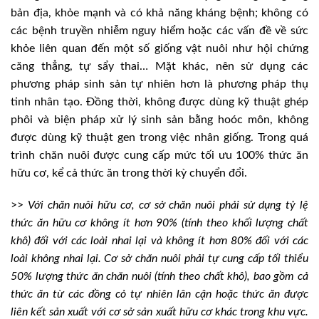
bản địa, khỏe mạnh và có khả năng kháng bệnh; không có
các bệnh truyền nhiễm nguy hiểm hoặc các vấn đề về sức
khỏe liên quan đến một số giống vật nuôi như hội chứng
căng thẳng, tự sẩy thai… Mặt khác, nên sử dụng các
phương pháp sinh sản tự nhiên hơn là phương pháp thụ
tinh nhân tạo. Đồng thời, không được dùng kỹ thuật ghép
phôi và biện pháp xử lý sinh sản bằng hoóc môn, không
được dùng kỹ thuật gen trong việc nhân giống. Trong quá
trình chăn nuôi được cung cấp mức tối ưu 100% thức ăn
hữu cơ, kể cả thức ăn trong thời kỳ chuyển đổi.
>>
Với chăn nuôi hữu cơ, cơ sở chăn nuôi phải sử dụng tỷ lệ
thức ăn hữu cơ không ít hơn 90% (tính theo khối lượng chất
khô) đối với các loài nhai lại và không ít hơn 80% đối với các
loài không nhai lại. Cơ sở chăn nuôi phải tự cung cấp tối thiểu
50% lượng thức ăn chăn nuôi (tính theo chất khô), bao gồm cả
thức ăn từ các đồng cỏ tự nhiên lân cận hoặc thức ăn được
liên kết sản xuất với cơ sở sản xuất hữu cơ khác trong khu vực.