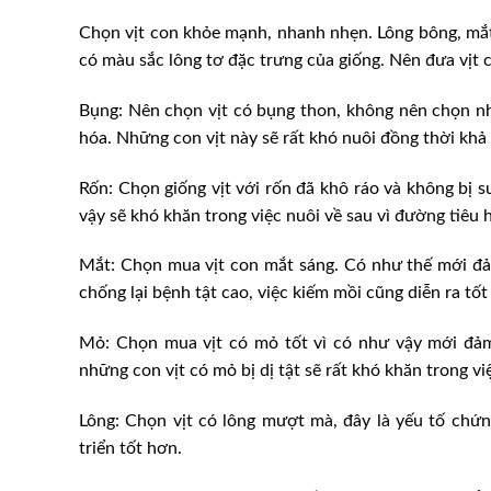
Chọn vịt con khỏe mạnh, nhanh nhẹn. Lông bông, mắt
có màu sắc lông tơ đặc trưng của giống. Nên đưa vịt 
Bụng: Nên chọn vịt có bụng thon, không nên chọn nh
hóa. Những con vịt này sẽ rất khó nuôi đồng thời khả
Rốn: Chọn giống vịt với rốn đã khô ráo và không bị s
vậy sẽ khó khăn trong việc nuôi về sau vì đường tiêu 
Mắt: Chọn mua vịt con mắt sáng. Có như thế mới đả
chống lại bệnh tật cao, việc kiếm mồi cũng diễn ra tốt
Mỏ: Chọn mua vịt có mỏ tốt vì có như vậy mới đảm 
những con vịt có mỏ bị dị tật sẽ rất khó khăn trong 
Lông: Chọn vịt có lông mượt mà, đây là yếu tố chứng
triển tốt hơn.