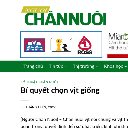
Skip
to
content
Trang chủ
Tin tức
Thị trường
Khoa học – 
KỸ THUẬT CHĂN NUÔI
Bí quyết chọn vịt giống
30 THÁNG CHÍN, 2022
(Người Chăn Nuôi) – Chăn nuôi vịt nói chung và vịt thị
quan trọng, quyết định đến sự phát triển, kinh phí th