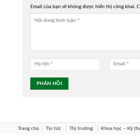
Email của bạn sẽ không được hiển thị công khai.
Alternative:
C
Trang chủ
Khoa học – Kỹ th
Tin tức
Thị trường