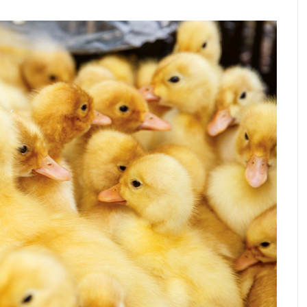
y TNHH
ệu đồng về
Hiệu quả mô hình tổ liên kết chăn nuôi
ờng
gà theo chuỗi ở thị trấn Tam Sơn