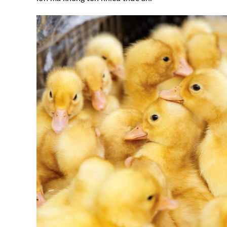
Bắc Giang: Xử phạt Công t
29/1: Biến động trái
Chăn nuôi Sơn Động 500 tri
hành vi gây ô nhiễm môi trư