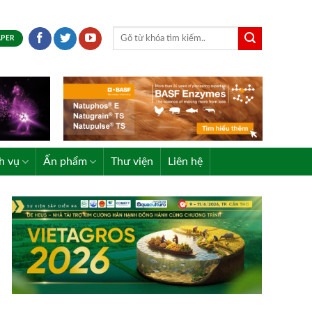
APER
h vụ
Ấn phẩm
Thư viện
Liên hệ