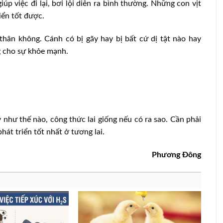
p việc đi lại, bơi lội diễn ra bình thường. Những con vịt
riển tốt được.
thân không. Cánh có bị gãy hay bị bất cứ dị tật nào hay
g cho sự khỏe mạnh.
 như thế nào, công thức lai giống nếu có ra sao. Cần phải
hát triển tốt nhất ở tương lai.
Phương Ðông