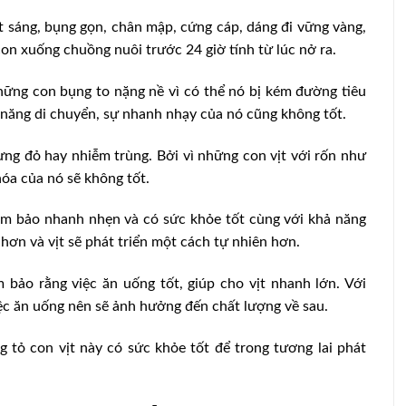
 sáng, bụng gọn, chân mập, cứng cáp, dáng đi vững vàng,
con xuống chuồng nuôi trước 24 giờ tính từ lúc nở ra.
ững con bụng to nặng nề vì có thể nó bị kém đường tiêu
 năng di chuyển, sự nhanh nhạy của nó cũng không tốt.
ưng đỏ hay nhiễm trùng. Bởi vì những con vịt với rốn như
hóa của nó sẽ không tốt.
m bảo nhanh nhẹn và có sức khỏe tốt cùng với khả năng
 hơn và vịt sẽ phát triển một cách tự nhiên hơn.
bảo rằng việc ăn uống tốt, giúp cho vịt nhanh lớn. Với
việc ăn uống nên sẽ ảnh hưởng đến chất lượng về sau.
 tỏ con vịt này có sức khỏe tốt để trong tương lai phát