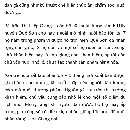
đàn gà cũng như kỹ thuật chế biến thức ăn, chăm sóc, nuôi
dưỡng…
Bà Trần Thị Hiệp Giang – cán bộ kỹ thuật Trung tâm KTNN
huyện Quế Sơn cho hay, ngoài mô hình nuôi bảo tồn tại 7
hộ nằm trong phạm vi được hỗ trợ, hiện Quế Sơn đã nhân
rộng đàn gà tại 8 hộ dân và một số hộ nuôi lân cận. Song,
khó khăn hiện nay là con giống còn khan hiếm, người dân
chủ yếu nuôi nhỏ lẻ, chưa tạo thành sản phẩm hàng hóa.
“Gà tre nuôi rất lâu, phải 5,5 – 6 tháng mới xuất bán được,
giá thành cao nhưng lãi suất thấp nên người dân không
mặn mà nuôi thương phẩm. Nguồn gà tre trên thị trường
khan hiếm, chủ yếu cung cấp nhỏ lẻ cho một số điểm du
lịch nhỏ. Mong rằng, khi người dân được hỗ trợ máy ấp
trứng gia công sẽ có điều kiện nhân giống tốt hơn để nuôi
nhân rộng” – bà Giang nói.