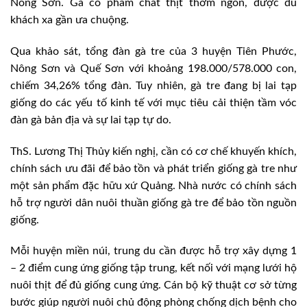
Nông Sơn. Gà có phẩm chất thịt thơm ngon, được du
khách xa gần ưa chuộng.
Qua khảo sát, tổng đàn gà tre của 3 huyện Tiên Phước,
Nông Sơn và Quế Sơn với khoảng 198.000/578.000 con,
chiếm 34,26% tổng đàn. Tuy nhiên, gà tre đang bị lai tạp
giống do các yếu tố kinh tế với mục tiêu cải thiện tầm vóc
đàn gà bản địa và sự lai tạp tự do.
ThS. Lương Thị Thủy kiến nghị, cần có cơ chế khuyến khích,
chính sách ưu đãi để bảo tồn và phát triển giống gà tre như
một sản phẩm đặc hữu xứ Quảng. Nhà nước có chính sách
hỗ trợ người dân nuôi thuần giống gà tre để bảo tồn nguồn
giống.
Mỗi huyện miền núi, trung du cần được hỗ trợ xây dựng 1
– 2 điểm cung ứng giống tập trung, kết nối với mạng lưới hộ
nuôi thịt để đủ giống cung ứng. Cán bộ kỹ thuật cơ sở từng
bước giúp người nuôi chủ động phòng chống dịch bệnh cho