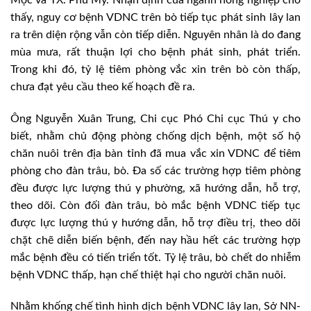
thấy, nguy cơ bệnh VDNC trên bò tiếp tục phát sinh lây lan
ra trên diện rộng vẫn còn tiếp diễn. Nguyên nhân là do đang
mùa mưa, rất thuận lợi cho bệnh phát sinh, phát triển.
Trong khi đó, tỷ lệ tiêm phòng vắc xin trên bò còn thấp,
chưa đạt yêu cầu theo kế hoạch đề ra.
Ông Nguyễn Xuân Trung, Chi cục Phó Chi cục Thú y cho
biết, nhằm chủ động phòng chống dịch bệnh, một số hộ
chăn nuôi trên địa bàn tỉnh đã mua vắc xin VDNC để tiêm
phòng cho đàn trâu, bò. Đa số các trường hợp tiêm phòng
đều được lực lượng thú y phường, xã hướng dẫn, hỗ trợ,
theo dõi. Còn đối đàn trâu, bò mắc bệnh VDNC tiếp tục
được lực lượng thú y hướng dẫn, hỗ trợ điều trị, theo dõi
chặt chẽ diễn biến bệnh, đến nay hầu hết các trường hợp
mắc bệnh đều có tiến triển tốt. Tỷ lệ trâu, bò chết do nhiễm
bệnh VDNC thấp, hạn chế thiệt hại cho người chăn nuôi.
Nhằm khống chế tình hình dịch bệnh VDNC lây lan, Sở NN-