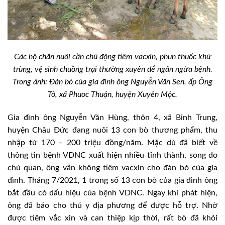
Các hộ chăn nuôi cần chủ động tiêm vacxin, phun thuốc khử
trùng, vệ sinh chuồng trại thường xuyên để ngăn ngừa bệnh.
Trong ảnh: Đàn bò của gia đình ông Nguyễn Văn Sen, ấp Ông
Tô, xã Phuoc Thuận, huyện Xuyên Mộc.
Gia đình ông Nguyễn Văn Hùng, thôn 4, xã Bình Trung,
huyện Châu Đức đang nuôi 13 con bò thương phẩm, thu
nhập từ 170 – 200 triệu đồng/năm. Mặc dù đã biết về
thông tin bệnh VDNC xuất hiện nhiều tỉnh thành, song do
chủ quan, ông vẫn không tiêm vacxin cho đàn bò của gia
đình. Tháng 7/2021, 1 trong số 13 con bò của gia đình ông
bắt đầu có dấu hiệu của bệnh VDNC. Ngay khi phát hiện,
ông đã báo cho thú y địa phương để được hỗ trợ. Nhờ
được tiêm vắc xin và can thiệp kịp thời, rất bò đã khỏi