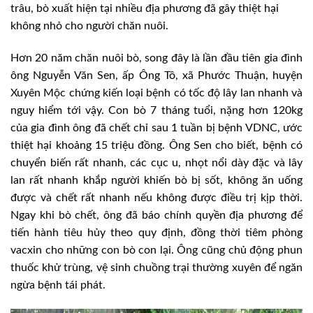
trâu, bò xuất hiện tại nhiều địa phương đã gây thiệt hại
không nhỏ cho người chăn nuôi.
Hơn 20 năm chăn nuôi bò, song đây là lần đầu tiên gia đình
ông Nguyễn Văn Sen, ấp Ông Tô, xã Phước Thuận, huyện
Xuyên Mộc chứng kiến loại bệnh có tốc độ lây lan nhanh và
nguy hiểm tới vậy. Con bò 7 tháng tuổi, nặng hơn 120kg
của gia đình ông đã chết chỉ sau 1 tuần bị bệnh VDNC, ước
thiệt hại khoảng 15 triệu đồng. Ông Sen cho biết, bệnh có
chuyển biến rất nhanh, các cục u, nhọt nổi dày đặc và lây
lan rất nhanh khắp người khiến bò bị sốt, không ăn uống
được và chết rất nhanh nếu không được điều trị kịp thời.
Ngay khi bò chết, ông đã báo chính quyền địa phương để
tiến hành tiêu hủy theo quy định, đồng thời tiêm phòng
vacxin cho những con bò con lại. Ông cũng chủ động phun
thuốc khử trùng, vệ sinh chuồng trại thường xuyên để ngăn
ngừa bệnh tái phát.