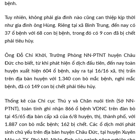
bệnh.
Tuy nhiên, không phải gia đình nào cũng can thiệp kịp thời
như gia đình ông Hùng. Riêng tại xã Bình Trung, đến nay có
37 ổ bệnh với 68 con bị bệnh, trong đó có 9 con đã bị chết
phải tiêu hủy.
Ông Đỗ Chí Khởi, Trưởng Phòng NN-PTNT huyện Châu
Đức cho biết, từ khi phát hiện ổ dịch đấu tiên, đến nay toàn
huyện xuất hiện 604 ổ bệnh, xảy ra tại 16/16 xã, thị trấn
trên địa bàn huyện với 1.340 con bò mắc bệnh, nghi mắc
bệnh, đã có 149 con bị chết phải tiêu hủy.
Thống kê của Chi cục Thú y và Chăn nuôi tỉnh (Sở NN-
PTNT), toàn tỉnh ghi nhận 866 ổ bệnh VDNC trên đàn bò
tại 45/65 địa bàn cấp xã của 6/8 huyện, thị, thành phố, với
1.887 con bò mắc bệnh; 162 bị chết. Các ổ dịch mới phát
sinh chủ yếu trên địa bàn huyện Châu Đức, tại huyện Xuyên
Mộc và TX. Phú Mỹ. Nhận định của ngành nông nghiệp cho