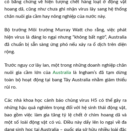
có bằng chứng về hiện tượng chết hàng loạt ở động vật
hoang dã, cũng như chưa ghi nhận virus lây sang hệ thống
chăn nuôi gia cầm hay nông nghiệp của nước này.
Bộ trưởng Môi trường Murray Watt cho rằng, việc phát
hiện virus là đáng lo ngại nhưng “không bất ngờ”, Australia
đã chuẩn bị sẵn sàng ứng phó nếu xảy ra ổ dịch trên diện
rộng.
Trước nguy cơ lây lan, một trong những doanh nghiệp chăn
nuôi gia cầm lớn của
Australia
là Ingham’s đã tạm dừng
toàn bộ hoạt động tại bang Tây Australia nhằm giảm thiểu
rủi ro.
Các nhà khoa học cảnh báo chủng virus H5 có thể gây ra
những hậu quả nghiêm trọng đối với hệ sinh thái động vật,
bao gồm việc làm gia tăng tỷ lệ chết ở chim hoang dã và
một số loài động vật có vú. Điều này dấy lên lo ngại về đa
dạng sinh học tại Australia – quốc gia sở hữu nhiều loài đặc