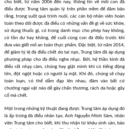
cho biết, từ năm 2006 đến nay, thông tin về mỗi con đà
điểu được Trung tâm quản lý trên phần mềm để đảm bảo
rằng, trong suốt quá trình nuôi, các cán bộ nhân viên hoàn
toàn theo dõi được đà điểu có những vấn đề gì về sức khỏe,
sử dụng thuốc gì, có trong danh mục cho phép hay không,
có tồn dư hay không, để cuối cùng con đà điểu trước khi
đưa vào giết mổ an toàn thực phẩm. Đặc biệt, từ năm 2014,
để giảm tỷ lệ đà điểu chết do tai nạn, Trung tâm đã áp dụng
phương pháp cho đà điểu nghe nhạc. Bởi, hệ thần kinh đà
điểu rất nhạy cảm, chúng hay giật mình khi có tiếng động
lớn, đột ngột hoặc có người lạ mặt. Khi đó, chúng sẽ chạy
toán loạn, có thể dẫm đạp lên nhau, đâm vào bất cứ
chướng ngại vật nào dễ gây chấn thương, rách da hoặc gãy
cổ mà chết.
Một trong những kỹ thuật đang được Trung tâm áp dụng đó
là ấp trứng đà điểu nhân tạo. Anh Nguyễn Minh Sâm, nhân
viên Trung tâm cho biết, khi thu nhận từ khâu sinh sản, bảo