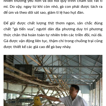
nhiên thường yếu hơn và đòi hỏi quy trình chăm sóc rất tỉ
mỉ. Do vậy, ngay từ khi còn nhỏ, gà con phải được tách ra
để úm và theo dõi sát sao, giảm tỉ lệ hao hụt đàn.
Để giữ được chất lượng thịt thơm ngon, săn chắc đúng
chất “gà tiến vua”, người dân địa phương duy trì phương
thức chăn thả hoàn toàn tự nhiên trên các triền đồi, núi đá.
Gà được vận động liên tục, thậm chí trong chuồng trại cũng
được thiết kế các giá cao để gà bay nhảy.