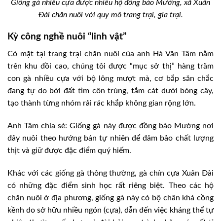
Giống gà nhiều cựa được nhiều hộ đồng bào Mường, xã Xuân
Đài chăn nuôi với quy mô trang trại, gia trại.
Kỳ công nghề nuôi “linh vật”
Có mặt tại trang trại chăn nuôi của anh Hà Văn Tâm nằm
trên khu đồi cao, chúng tôi được “mục sở thị” hàng trăm
con gà nhiều cựa với bộ lông mượt mà, cơ bắp săn chắc
đang tự do bới đất tìm côn trùng, tắm cát dưới bóng cây,
tạo thành từng nhóm rải rác khắp không gian rộng lớn.
Anh Tâm chia sẻ: Giống gà này được đồng bào Mường nơi
đây nuôi theo hướng bán tự nhiên để đảm bảo chất lượng
thịt và giữ được đặc điểm quý hiếm.
Khác với các giống gà thông thường, gà chín cựa Xuân Đài
có những đặc điểm sinh học rất riêng biệt. Theo các hộ
chăn nuôi ở địa phương, giống gà này có bộ chân khá cồng
kềnh do sở hữu nhiều ngón (cựa), dẫn đến việc kháng thể tự