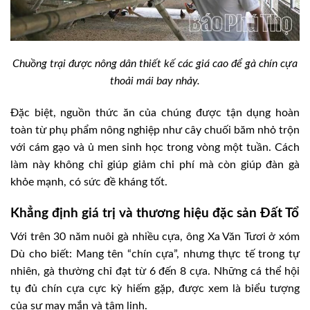
Chuồng trại được nông dân thiết kế các giá cao để gà chín cựa
thoải mái bay nhảy.
Đặc biệt, nguồn thức ăn của chúng được tận dụng hoàn
toàn từ phụ phẩm nông nghiệp như cây chuối băm nhỏ trộn
với cám gạo và ủ men sinh học trong vòng một tuần. Cách
làm này không chỉ giúp giảm chi phí mà còn giúp đàn gà
khỏe mạnh, có sức đề kháng tốt.
Khẳng định giá trị và thương hiệu đặc sản Đất Tổ
Với trên 30 năm nuôi gà nhiều cựa, ông Xa Văn Tươi ở xóm
Dù cho biết: Mang tên “chín cựa”, nhưng thực tế trong tự
nhiên, gà thường chỉ đạt từ 6 đến 8 cựa. Những cá thể hội
tụ đủ chín cựa cực kỳ hiếm gặp, được xem là biểu tượng
của sự may mắn và tâm linh.