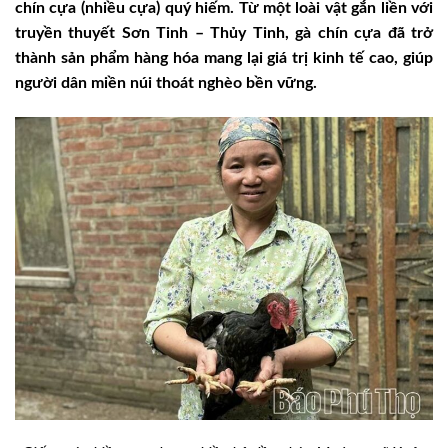
chín cựa (nhiều cựa) quý hiếm. Từ một loài vật gắn liền với
truyền thuyết Sơn Tinh – Thủy Tinh, gà chín cựa đã trở
thành sản phẩm hàng hóa mang lại giá trị kinh tế cao, giúp
người dân miền núi thoát nghèo bền vững.