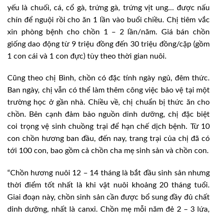
yếu là chuối, cá, cổ gà, trứng gà, trứng vịt ung… được nấu
chín để nguội rồi cho ăn 1 lần vào buổi chiều. Chị tiêm vắc
xin phòng bệnh cho chồn 1 – 2 lần/năm. Giá bán chồn
giống dao động từ 9 triệu đồng đến 30 triệu đồng/cặp (gồm
1 con cái và 1 con đực) tùy theo thời gian nuôi.
Cũng theo chị Bình, chồn có đặc tính ngày ngủ, đêm thức.
Ban ngày, chị vẫn có thể làm thêm công việc bảo vệ tại một
trường học ở gần nhà. Chiều về, chị chuẩn bị thức ăn cho
chồn. Bên cạnh đảm bảo nguồn dinh dưỡng, chị đặc biệt
coi trọng vệ sinh chuồng trại để hạn chế dịch bệnh. Từ 10
con chồn hương ban đầu, đến nay, trang trại của chị đã có
tới 100 con, bao gồm cả chồn cha mẹ sinh sản và chồn con.
“Chồn hương nuôi 12 – 14 tháng là bắt đầu sinh sản nhưng
thời điểm tốt nhất là khi vật nuôi khoảng 20 tháng tuổi.
Giai đoạn này, chồn sinh sản cần được bổ sung đầy đủ chất
dinh dưỡng, nhất là canxi. Chồn mẹ mỗi năm đẻ 2 – 3 lứa,