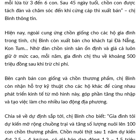
mỗi lứa từ 3 đến 6 con. Sau 45 ngày tuổi, chồn con được
tách đàn và chăm sóc đến khi cứng cáp thì xuất bán” – chị
Bình thông tin.
Hiện nay, ngoài cung ứng chồn giống cho các hộ gia đình
trong tỉnh, chị Bình còn xuất bán cho khách tại Đà Nẵng,
Kon Tum… Nhờ đàn chồn sinh sản ổn định và giá cả luôn
giữ ở mức cao, mỗi năm, gia đình chị thu về khoảng 500
triệu đồng sau khi trừ chi phí.
Bên cạnh bán con giống và chồn thương phẩm, chị Bình
còn nhận hỗ trợ kỹ thuật cho các hộ khác để cùng nhau
phát triển kinh tế từ mô hình này, góp phần tăng thu nhập
và tạo việc làm cho nhiều lao động địa phương.
Chia sẻ về dự định sắp tới, chị Bình cho biết: “Gia đình tôi
dự kiến mở rộng chuồng trại và tăng số lượng nuôi lên 100
con chồn thương phẩm. Chồn nuôi thịt sau 1 năm dự kiến
đạt 2,5 – 4 kg/con, có giá bán dao động 1,3 – 1,5 triệu