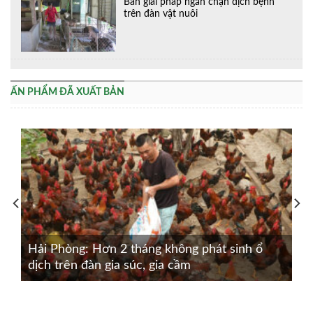
Bàn giải pháp ngăn chặn dịch bệnh
trên đàn vật nuôi
ẤN PHẨM ĐÃ XUẤT BẢN
Hải Phòng: Hơn 2 tháng không phát sinh ổ
dịch trên đàn gia súc, gia cầm