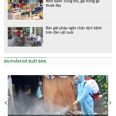
Nhờ bánh Trung thu, giá trứng gà
thoát đáy
Bàn giải pháp ngăn chặn dịch bệnh
trên đàn vật nuôi
ẤN PHẨM ĐÃ XUẤT BẢN