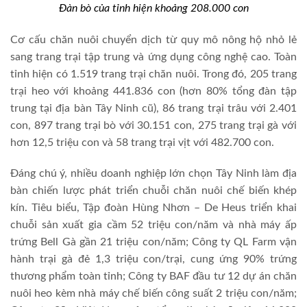
Đàn bò của tỉnh hiện khoảng 208.000 con
Cơ cấu chăn nuôi chuyển dịch từ quy mô nông hộ nhỏ lẻ
sang trang trại tập trung và ứng dụng công nghệ cao. Toàn
tỉnh hiện có 1.519 trang trại chăn nuôi. Trong đó, 205 trang
trại heo với khoảng 441.836 con (hơn 80% tổng đàn tập
trung tại địa bàn Tây Ninh cũ), 86 trang trại trâu với 2.401
con, 897 trang trại bò với 30.151 con, 275 trang trại gà với
hơn 12,5 triệu con và 58 trang trại vịt với 482.700 con.
Đáng chú ý, nhiều doanh nghiệp lớn chọn Tây Ninh làm địa
bàn chiến lược phát triển chuỗi chăn nuôi chế biến khép
kín. Tiêu biểu, Tập đoàn Hùng Nhơn – De Heus triển khai
chuỗi sản xuất gia cầm 52 triệu con/năm và nhà máy ấp
trứng Bell Gà gần 21 triệu con/năm; Công ty QL Farm vận
hành trại gà đẻ 1,3 triệu con/trại, cung ứng 90% trứng
thương phẩm toàn tỉnh; Công ty BAF đầu tư 12 dự án chăn
nuôi heo kèm nhà máy chế biến công suất 2 triệu con/năm;