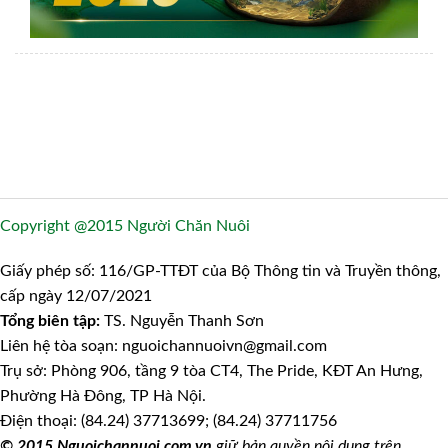
Copyright @2015 Người Chăn Nuôi
Giấy phép số: 116/GP-TTĐT của Bộ Thông tin và Truyền thông,
cấp ngày 12/07/2021
Tổng biên tập:
TS. Nguyễn Thanh Sơn
Liên hệ tòa soạn: nguoichannuoivn@gmail.com
Trụ sở: Phòng 906, tầng 9 tòa CT4, The Pride, KĐT An Hưng,
Phường Hà Đông, TP Hà Nội.
Điện thoại: (84.24) 37713699; (84.24) 37711756
© 2015 Nguoichannuoi.com.vn
giữ bản quyền nội dung trên