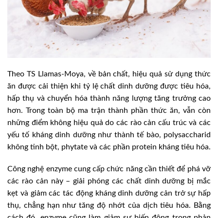
Theo TS Llamas-Moya, về bản chất, hiệu quả sử dụng thức
ăn được cải thiện khi tỷ lệ chất dinh dưỡng được tiêu hóa,
hấp thụ và chuyển hóa thành năng lượng tăng trưởng cao
hơn. Trong toàn bộ ma trận thành phần thức ăn, vẫn còn
những điểm không hiệu quả do các rào cản cấu trúc và các
yếu tố kháng dinh dưỡng như thành tế bào, polysaccharid
không tinh bột, phytate và các phần protein kháng tiêu hóa.
Công nghệ enzyme cung cấp chức năng cần thiết để phá vỡ
các rào cản này – giải phóng các chất dinh dưỡng bị mắc
kẹt và giảm các tác động kháng dinh dưỡng cản trở sự hấp
thụ, chẳng hạn như tăng độ nhớt của dịch tiêu hóa. Bằng
cách đó, enzyme cũng làm giảm sự biến động trong phản