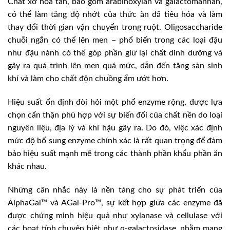
Chất xơ hòa tan, bao gồm arabinoxylan và galactomannan,
có thể làm tăng độ nhớt của thức ăn đã tiêu hóa và làm
thay đổi thời gian vận chuyển trong ruột. Oligosaccharide
chuỗi ngắn có thể lên men – phổ biến trong các loại đậu
như đậu nành có thể góp phần giữ lại chất dinh dưỡng và
gây ra quá trình lên men quá mức, dẫn đến tăng sản sinh
khí và làm cho chất độn chuồng ẩm ướt hơn.
Hiệu suất ổn định đòi hỏi một phổ enzyme rộng, được lựa
chọn cẩn thận phù hợp với sự biến đổi của chất nền do loại
nguyên liệu, địa lý và khí hậu gây ra. Do đó, việc xác định
mức độ bổ sung enzyme chính xác là rất quan trọng để đảm
bảo hiệu suất mạnh mẽ trong các thành phần khẩu phần ăn
khác nhau.
Những cân nhắc này là nền tảng cho sự phát triển của
AlphaGal™ và AGal-Pro™, sự kết hợp giữa các enzyme đã
được chứng minh hiệu quả như xylanase và cellulase với
các hoạt tính chuyên biệt như α-galactosidase, nhằm mang