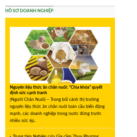
HỒ SƠ DOANH NGHIỆP
Nguyên liệu thức ăn chăn nuôi: “Chìa khóa” quyết
định sức cạnh tranh
(Người Chăn Nuôi) – Trong bối cảnh thị trường
nguyên liệu thức ăn chăn nuôi toàn cầu biến động
mạnh, các doanh nghiệp trong nước đứng trước
nhiều sức ép..
Trung tâm Nghiên cứu Gia cầm Thụy Phương