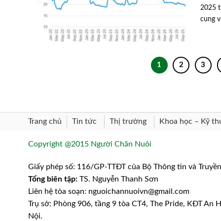
2025 t
cung v
1
2
3
Trang chủ
Khoa học – Kỹ th
Tin tức
Thị trường
Copyright @2015 Người Chăn Nuôi
Giấy phép số: 116/GP-TTĐT của Bộ Thông tin và Truyề
Tổng biên tập:
TS. Nguyễn Thanh Sơn
Liên hệ tòa soạn: nguoichannuoivn@gmail.com
Trụ sở: Phòng 906, tầng 9 tòa CT4, The Pride, KĐT An
Nội.