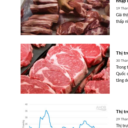
nhập 
19 Thán
Giá th
thấp nh
Thị t
30 Thá
Trong t
Quốc c
tăng do
Thị t
29 Thá
Thị tr