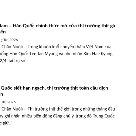
Nam – Hàn Quốc chính thức mở cửa thị trường thịt gà
iến
g Tư, 2026
 Chăn Nuôi) – Trong khuôn khổ chuyến thăm Việt Nam của
hống Hàn Quốc Lee Jae Myung và phu nhân Kim Hae Kyung,
/4, tại trụ sở..
 Quốc siết hạn ngạch, thị trường thịt toàn cầu dịch
ển
 Tư, 2026
 Chăn Nuôi) – Thị trường thịt thế giới trong những tháng đầu
Thái Nguyên: Chủ động chống rét cho
y ghi nhận nhiều biến động đáng chú ý, trong đó Trung Quốc
 đẹp
đàn vật nuôi
c giữ..