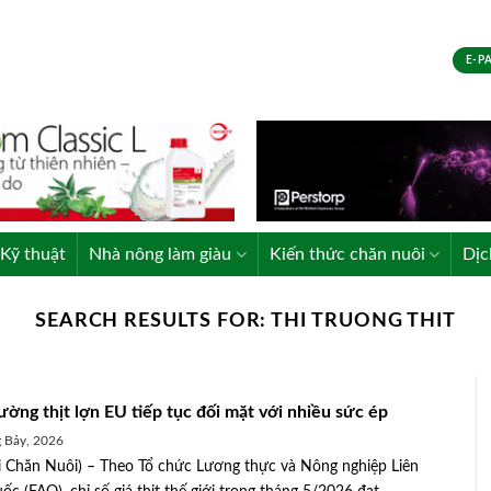
E-P
Kỹ thuật
Nhà nông làm giàu
Kiến thức chăn nuôi
Dịc
SEARCH RESULTS FOR:
THI TRUONG THIT
rường thịt lợn EU tiếp tục đối mặt với nhiều sức ép
 Bảy, 2026
 Chăn Nuôi) – Theo Tổ chức Lương thực và Nông nghiệp Liên