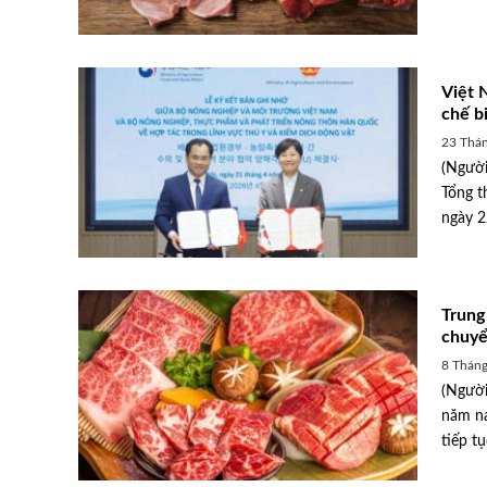
Việt 
chế b
23 Thán
(Người
Tổng t
ngày 22
Trung
chuy
8 Tháng
(Người
300 cơ sở chăn nuôi
năm na
n nuôi
Nghệ An: Hội thi bò béo, bò
tiếp tụ