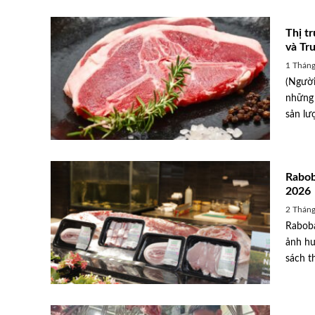
Thị t
và Tr
1 Tháng
(Người
những 
sản lư
Rabob
2026
2 Tháng
Raboba
ảnh hư
sách t