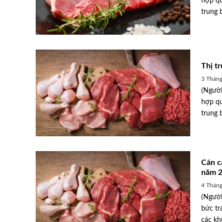
hợp qu
trung 
Thị t
3 Tháng
(Người
hợp qu
trung 
Cán c
năm 
4 Thán
(Người
bức tr
các khu