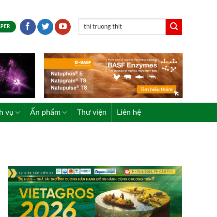
APER
h vụ
Ấn phẩm
Thư viện
Liên hệ