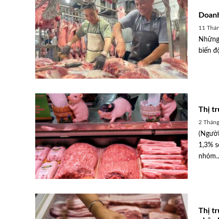
Doanh 
11 Thán
Những 
biến đ
Thị t
2 Tháng
(Người
1,3% s
nhóm..
Thị t