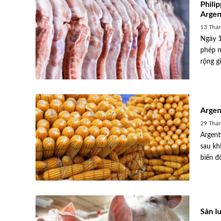
Philip
Argen
13 Thán
Ngày 1
phép n
rộng g
Argen
29 Thá
Argent
sau kh
biến đổ
Sản lư