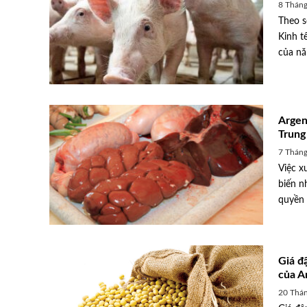
8 Tháng
Theo s
Kinh t
của nă
Argen
Trung
7 Tháng
Việc x
biến n
quyền 
Giá đ
của A
20 Thán