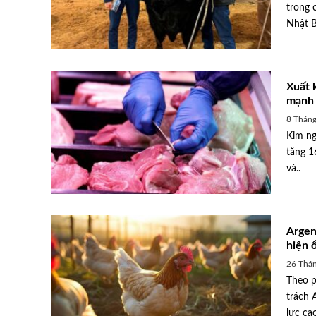
trong 
Nhật B
Xuất 
mạnh
8 Tháng
Kim ng
tăng 1
và..
Argen
hiện 
26 Thán
Theo p
trách 
lực cao