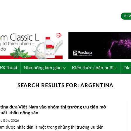
E-P
Kỹ thuật
Nhà nông làm giàu
Kiến thức chăn nuôi
Dịc
SEARCH RESULTS FOR:
ARGENTINA
tina đưa Việt Nam vào nhóm thị trường ưu tiên mở
xuất khẩu nông sản
g Bảy, 2026
am được nhắc đến là một trong những thị trường ưu tiên