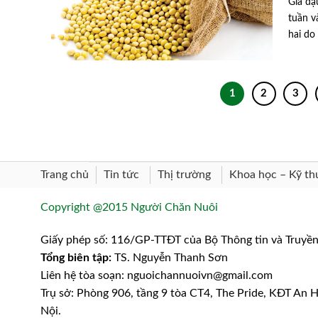
Giá đậ
tuần v
hai do 
1
2
3
Trang chủ
Khoa học – Kỹ th
Tin tức
Thị trường
Copyright @2015 Người Chăn Nuôi
Giấy phép số: 116/GP-TTĐT của Bộ Thông tin và Truyề
Tổng biên tập:
TS. Nguyễn Thanh Sơn
Liên hệ tòa soạn: nguoichannuoivn@gmail.com
Trụ sở: Phòng 906, tầng 9 tòa CT4, The Pride, KĐT An
Nội.