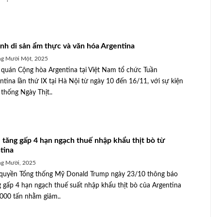
inh di sản ẩm thực và văn hóa Argentina
ng Mười Một, 2025
 quán Cộng hòa Argentina tại Việt Nam tổ chức Tuần
entina lần thứ IX tại Hà Nội từ ngày 10 đến 16/11, với sự kiện
 thống Ngày Thịt..
 tăng gấp 4 hạn ngạch thuế nhập khẩu thịt bò từ
tina
ng Mười, 2025
Khánh Hòa: Kiểm tra hơn 110 cơ sở
quyền Tổng thống Mỹ Donald Trump ngày 23/10 thông báo
sâu để
chăn nuôi và sản xuất giống trên địa
ng gấp 4 hạn ngạch thuế suất nhập khẩu thịt bò của Argentina
bàn tỉnh
.000 tấn nhằm giảm..