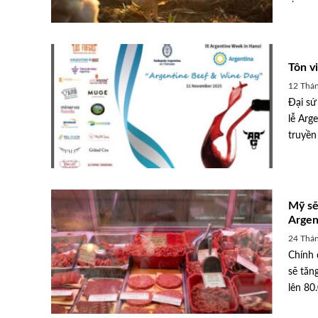
Tôn v
12 Thá
Đại sứ
lễ Arg
truyền
Mỹ sẽ
Argen
24 Thá
Chính 
ai ở vùng đồng bào
Đầu tư công nghệ chế biến 
sẽ tă
nâng tầm trứng Việt
lên 80