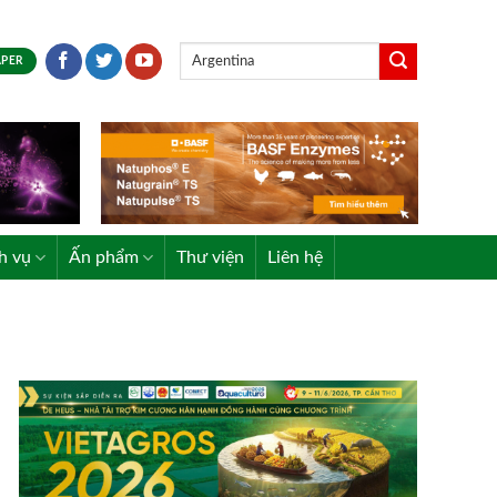
APER
h vụ
Ấn phẩm
Thư viện
Liên hệ