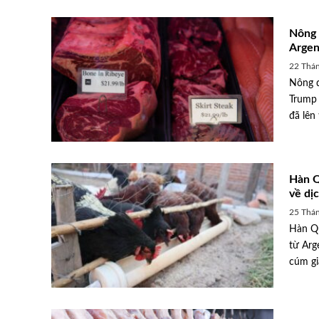
Nông 
Argen
22 Thá
Nông d
Trump 
đã lên 
Hàn Q
về dị
25 Thán
Hàn Qu
từ Arg
cúm gia