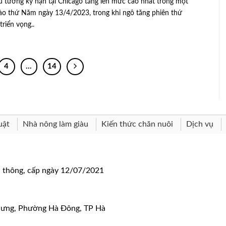
u tương kỳ hạn tại Chicago tăng lên mức cao nhất trong một
ào thứ Năm ngày 13/4/2023, trong khi ngô tăng phiên thứ
triển vọng..
4
…
14
uật
Nhà nông làm giàu
Kiến thức chăn nuôi
Dịch vụ
n thông, cấp ngày 12/07/2021
 Hưng, Phường Hà Đông, TP Hà