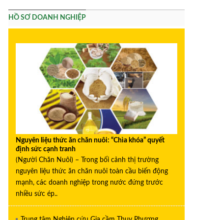
HỒ SƠ DOANH NGHIỆP
Nguyên liệu thức ăn chăn nuôi: “Chìa khóa” quyết
định sức cạnh tranh
(Người Chăn Nuôi) – Trong bối cảnh thị trường
nguyên liệu thức ăn chăn nuôi toàn cầu biến động
mạnh, các doanh nghiệp trong nước đứng trước
nhiều sức ép..
Trung tâm Nghiên cứu Gia cầm Thụy Phương