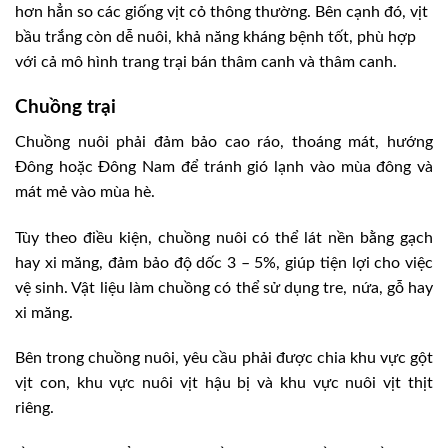
hơn hẳn so các giống vịt cỏ thông thường. Bên cạnh đó, vịt
bầu trắng còn dễ nuôi, khả năng kháng bệnh tốt, phù hợp
với cả mô hình trang trại bán thâm canh và thâm canh.
Chuồng trại
Chuồng nuôi phải đảm bảo cao ráo, thoáng mát, hướng
Ðông hoặc Ðông Nam để tránh gió lạnh vào mùa đông và
mát mẻ vào mùa hè.
Tùy theo điều kiện, chuồng nuôi có thể lát nền bằng gạch
hay xi măng, đảm bảo độ dốc 3 – 5%, giúp tiện lợi cho việc
vệ sinh. Vật liệu làm chuồng có thể sử dụng tre, nứa, gỗ hay
xi măng.
Bên trong chuồng nuôi, yêu cầu phải được chia khu vực gột
vịt con, khu vực nuôi vịt hậu bị và khu vực nuôi vịt thịt
riêng.