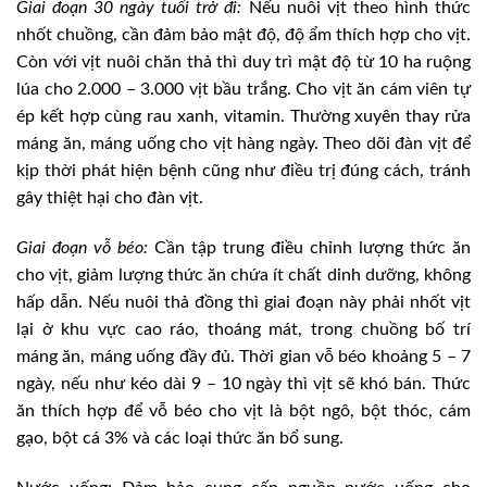
Giai đoạn 30 ngày tuổi trở đi:
Nếu nuôi vịt theo hình thức
nhốt chuồng, cần đảm bảo mật độ, độ ẩm thích hợp cho vịt.
Còn với vịt nuôi chăn thả thì duy trì mật độ từ 10 ha ruộng
lúa cho 2.000 – 3.000 vịt bầu trắng. Cho vịt ăn cám viên tự
ép kết hợp cùng rau xanh, vitamin. Thường xuyên thay rửa
máng ăn, máng uống cho vịt hàng ngày. Theo dõi đàn vịt để
kịp thời phát hiện bệnh cũng như điều trị đúng cách, tránh
gây thiệt hại cho đàn vịt.
Giai đoạn vỗ béo:
Cần tập trung điều chỉnh lượng thức ăn
cho vịt, giảm lượng thức ăn chứa ít chất dinh dưỡng, không
hấp dẫn. Nếu nuôi thả đồng thì giai đoạn này phải nhốt vịt
lại ở khu vực cao ráo, thoáng mát, trong chuồng bố trí
máng ăn, máng uống đầy đủ. Thời gian vỗ béo khoảng 5 – 7
ngày, nếu như kéo dài 9 – 10 ngày thì vịt sẽ khó bán. Thức
ăn thích hợp để vỗ béo cho vịt là bột ngô, bột thóc, cám
gạo, bột cá 3% và các loại thức ăn bổ sung.