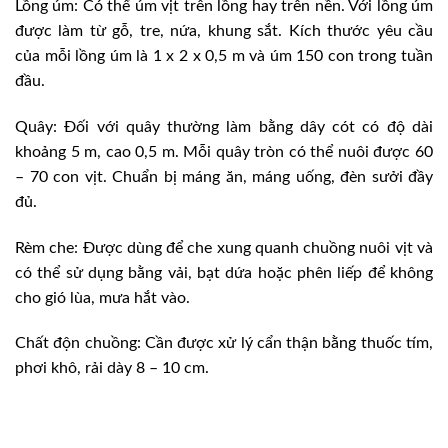
Lồng úm: Có thể úm vịt trên lồng hay trên nền. Với lồng úm
được làm từ gỗ, tre, nứa, khung sắt. Kích thước yêu cầu
của mỗi lồng úm là 1 x 2 x 0,5 m và úm 150 con trong tuần
đầu.
Quây: Ðối với quây thường làm bằng dây cót có độ dài
khoảng 5 m, cao 0,5 m. Mỗi quây tròn có thể nuôi được 60
– 70 con vịt. Chuẩn bị máng ăn, máng uống, đèn sưởi đầy
đủ.
Rèm che: Ðược dùng để che xung quanh chuồng nuôi vịt và
có thể sử dụng bằng vải, bạt dứa hoặc phên liếp để không
cho gió lùa, mưa hắt vào.
Chất độn chuồng: Cần được xử lý cẩn thận bằng thuốc tím,
phơi khô, rải dày 8 – 10 cm.