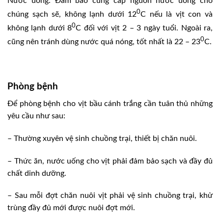
Nước uống: Ðảm bảo cung cấp nguồn nước uống cho
0
chúng sạch sẽ, không lạnh dưới 12
C nếu là vịt con và
0
không lạnh dưới 8
C đối với vịt 2 – 3 ngày tuổi. Ngoài ra,
0
cũng nên tránh dùng nước quá nóng, tốt nhất là 22 – 23
C.
Phòng bệnh
Ðể phòng bệnh cho vịt bầu cánh trắng cần tuân thủ những
yêu cầu như sau:
– Thường xuyên vệ sinh chuồng trại, thiết bị chăn nuôi.
– Thức ăn, nước uống cho vịt phải đảm bảo sạch và đầy đủ
chất dinh dưỡng.
– Sau mỗi đợt chăn nuôi vịt phải vệ sinh chuồng trại, khử
trùng đầy đủ mới được nuôi đợt mới.