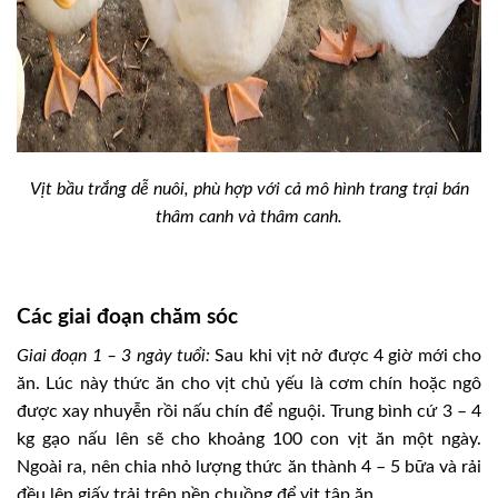
Vịt bầu trắng dễ nuôi, phù hợp với cả mô hình trang trại bán
thâm canh và thâm canh.
Các giai đoạn chăm sóc
Giai đoạn 1 – 3 ngày tuổi:
Sau khi vịt nở được 4 giờ mới cho
ăn. Lúc này thức ăn cho vịt chủ yếu là cơm chín hoặc ngô
được xay nhuyễn rồi nấu chín để nguội. Trung bình cứ 3 – 4
kg gạo nấu lên sẽ cho khoảng 100 con vịt ăn một ngày.
Ngoài ra, nên chia nhỏ lượng thức ăn thành 4 – 5 bữa và rải
đều lên giấy trải trên nền chuồng để vịt tập ăn.