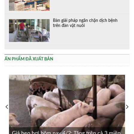
Bàn giải pháp ngăn chặn dịch bệnh
trên đàn vật nuôi
ẤN PHẨM ĐÃ XUẤT BẢN
Giá heo hơi hôm nay 4/2: Tăng trên cả 3 miền