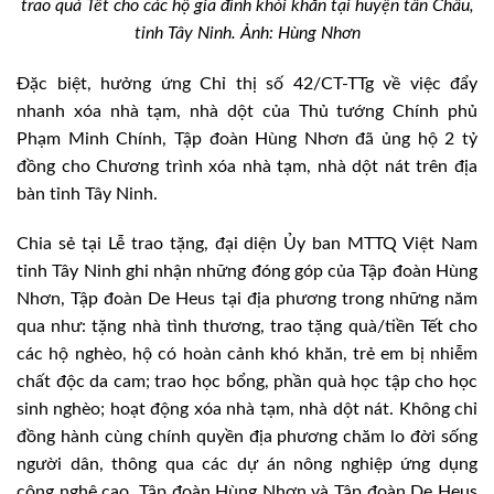
trao quà Tết cho các hộ gia đình khói khăn tại huyện tân Châu,
tỉnh Tây Ninh. Ảnh: Hùng Nhơn
Đặc biệt, hưởng ứng Chỉ thị số 42/CT-TTg về việc đẩy
nhanh xóa nhà tạm, nhà dột của Thủ tướng Chính phủ
Phạm Minh Chính, Tập đoàn Hùng Nhơn đã ủng hộ 2 tỷ
đồng cho Chương trình xóa nhà tạm, nhà dột nát trên địa
bàn tỉnh Tây Ninh.
Chia sẻ tại Lễ trao tặng, đại diện Ủy ban MTTQ Việt Nam
tỉnh Tây Ninh ghi nhận những đóng góp của Tập đoàn Hùng
Nhơn, Tập đoàn De Heus tại địa phương trong những năm
qua như: tặng nhà tình thương, trao tặng quà/tiền Tết cho
các hộ nghèo, hộ có hoàn cảnh khó khăn, trẻ em bị nhiễm
chất độc da cam; trao học bổng, phần quà học tập cho học
sinh nghèo; hoạt động xóa nhà tạm, nhà dột nát. Không chỉ
đồng hành cùng chính quyền địa phương chăm lo đời sống
người dân, thông qua các dự án nông nghiệp ứng dụng
công nghệ cao, Tập đoàn Hùng Nhơn và Tập đoàn De Heus