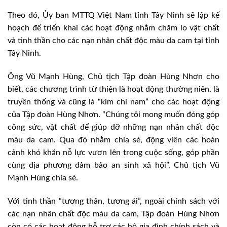
Theo đó, Ủy ban MTTQ Việt Nam tỉnh Tây Ninh sẽ lập kế
hoạch để triển khai các hoạt động nhằm chăm lo vật chất
và tinh thần cho các nạn nhân chất độc màu da cam tại tỉnh
Tây Ninh.
Ông Vũ Mạnh Hùng, Chủ tịch Tập đoàn Hùng Nhơn cho
biết, các chương trình từ thiện là hoạt động thường niên, là
truyền thống và cũng là “kim chỉ nam” cho các hoạt động
của Tập đoàn Hùng Nhơn. “Chúng tôi mong muốn đóng góp
công sức, vật chất để giúp đỡ những nạn nhân chất độc
màu da cam. Qua đó nhằm chia sẻ, động viên các hoàn
cảnh khó khăn nỗ lực vươn lên trong cuộc sống, góp phần
cùng địa phương đảm bảo an sinh xã hội”, Chủ tịch Vũ
Mạnh Hùng chia sẻ.
Với tinh thần “tương thân, tương ái”, ngoài chính sách với
các nạn nhân chất độc màu da cam, Tập đoàn Hùng Nhơn
còn có các hoạt động hỗ trợ các hộ gia đình chính sách và