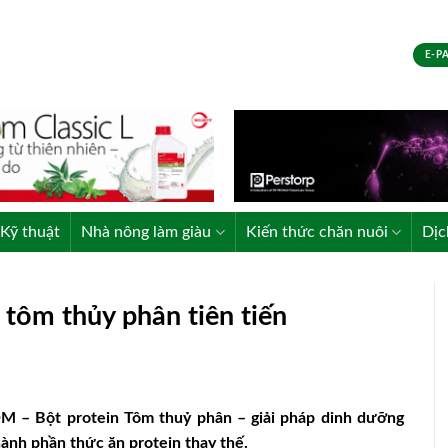
E-P
Kỹ thuật
Nhà nông làm giàu
Kiến thức chăn nuôi
Dịc
tôm thủy phân tiên tiến
M – Bột protein Tôm thuỷ phân – giải pháp dinh dưỡng
hành phần thức ăn protein thay thế.