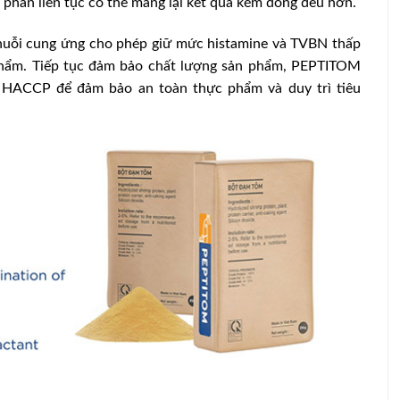
 phân liên tục có thể mang lại kết quả kém đồng đều hơn.
chuỗi cung ứng cho phép giữ mức histamine và TVBN thấp
 phẩm. Tiếp tục đảm bảo chất lượng sản phẩm, PEPTITOM
n HACCP để đảm bảo an toàn thực phẩm và duy trì tiêu