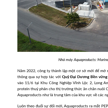
Nhà máy Aquaproducts: Marine 
Năm 2022, công ty thành lập một cơ sở mới để mở 
h vị thế ngành thú y
Yêu cầu chuồng trại chăn nu
thông qua sự hợp tác với
Quỹ Đại Dương Bền vững
ường quốc tế
thịt
vào 11/6 tại Khu Công Nghiệp Vĩnh Lộc 2, Long An
protein thuỷ phân cho thị trường thức ăn chăn nuôi C
Aquaproducts như là trung tâm của khu vực về các ng
Luôn theo đuổi sự đổi mới, Aquaproducts ra mắt PE