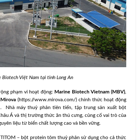
Biotech Việt Nam tại tỉnh Long An
rộng phạm vi hoạt động:
Marine Biotech Vietnam (MBV)
,
ôi ngan
 Mirova
(https://www.mirova.com/) chính thức hoạt động
Người chăn nuôi heo tiếp tục gặp khó
. Nhà máy thuỷ phân tiên tiến, tập trung sản xuất bột
hâu Á và thị trường thức ăn thú cưng, củng cố vai trò của
uyên liệu từ biển chất lượng cao và bền vững.
PTITOM – bột protein tôm thuỷ phân sử dụng cho cả thức