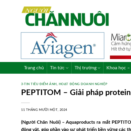
Skip
to
content
Trang chủ
Tin tức
Thị trường
Khoa học – 
3-TIN TIÊU ĐIỂM ẢNH
,
HOẠT ĐỘNG DOANH NGHIỆP
PEPTITOM – Giải pháp protein 
11 THÁNG MƯỜI MỘT, 2024
(Người Chăn Nuôi) – Aquaproducts ra mắt PEPTITO
động vật, góp phần vào sự phát triển bền vững các t