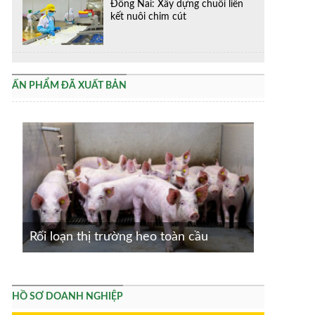
Đồng Nai: Xây dựng chuỗi liên
kết nuôi chim cút
ẤN PHẨM ĐÃ XUẤT BẢN
Rối loạn thị trường heo toàn cầu
HỒ SƠ DOANH NGHIỆP