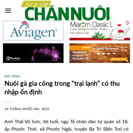
Skip
to
content
MÔ HÌNH
Nuôi gà gia công trong “trại lạnh” có thu
nhập ổn định
29 THÁNG MƯỜI HAI, 2023
Anh Thái Vũ Sơn, 46 tuổi, ngụ Tổ nhân dân tự quản số 18,
ấp Phước Thới, xã Phước Ngãi, huyện Ba Tri (Bến Tre) có