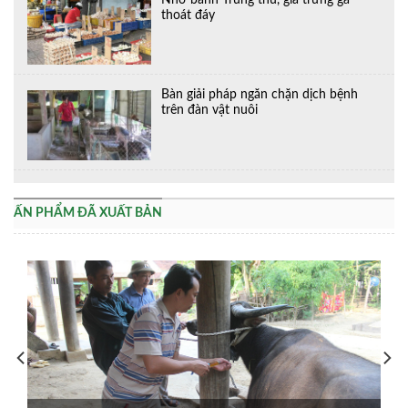
Nhờ bánh Trung thu, giá trứng gà
thoát đáy
Bàn giải pháp ngăn chặn dịch bệnh
trên đàn vật nuôi
ẤN PHẨM ĐÃ XUẤT BẢN