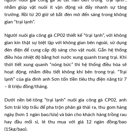
người nuôi gia công gà sẽ tắt hẳn đèn trong “trại lạnh”,
nhằm giúp vật nuôi ít vận động và đẩy nhanh sự tăng
trưởng. Rồi từ 20 giờ sẽ bắt đèn mờ đến sáng trong không
gian “trại lạnh”.
Người nuôi gia công gà CP02 thiết kế “trại lạnh”, với không
gian kín thật sự biệt lập với không gian bên ngoài, sử dụng
đèn điện để cung cấp độ sáng cho vật nuôi. Gắn hệ thống
điều hòa nhiệt độ bằng hơi nước xung quanh trang trại. Khi
thời tiết xung quanh “nóng bức” thì hệ thống điều hòa sẽ
hoạt động, nhằm điều tiết không khí bên trong trại. “Trại
lạnh” của gia đình anh Sơn tốn tiền tiêu thụ điện năng từ 7
– 8 triệu đồng/tháng.
Dưới nền bê-tông “trại lạnh” nuôi gia công gà CP02, anh
Sơn trải lớp trấu để pha trộn phân gà thải ra, thu gom hàng
ngày (hơn 1 ngàn bao/lứa) và bán cho khách hàng trồng rau
hay đầu mối sỉ, lẻ thu mua với giá 12 ngàn đồng/bao
(15kg/bao).