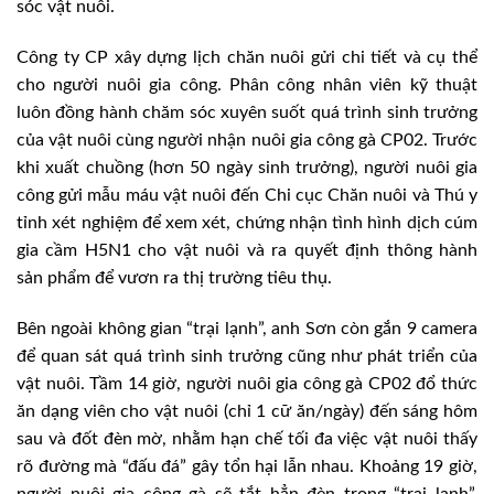
sóc vật nuôi.
Công ty CP xây dựng lịch chăn nuôi gửi chi tiết và cụ thể
cho người nuôi gia công. Phân công nhân viên kỹ thuật
luôn đồng hành chăm sóc xuyên suốt quá trình sinh trưởng
của vật nuôi cùng người nhận nuôi gia công gà CP02. Trước
khi xuất chuồng (hơn 50 ngày sinh trưởng), người nuôi gia
công gửi mẫu máu vật nuôi đến Chi cục Chăn nuôi và Thú y
tỉnh xét nghiệm để xem xét, chứng nhận tình hình dịch cúm
gia cầm H5N1 cho vật nuôi và ra quyết định thông hành
sản phẩm để vươn ra thị trường tiêu thụ.
Bên ngoài không gian “trại lạnh”, anh Sơn còn gắn 9 camera
để quan sát quá trình sinh trưởng cũng như phát triển của
vật nuôi. Tầm 14 giờ, người nuôi gia công gà CP02 đổ thức
ăn dạng viên cho vật nuôi (chỉ 1 cữ ăn/ngày) đến sáng hôm
sau và đốt đèn mờ, nhằm hạn chế tối đa việc vật nuôi thấy
rõ đường mà “đấu đá” gây tổn hại lẫn nhau. Khoảng 19 giờ,