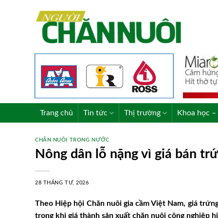
Skip
to
content
Trang chủ
Tin tức
Thị trường
Khoa học – 
CHĂN NUÔI TRONG NƯỚC
Nông dân lỗ nặng vì giá bán tr
28 THÁNG TƯ, 2026
Theo Hiệp hội Chăn nuôi gia cầm Việt Nam, giá trứng 
trong khi giá thành sản xuất chăn nuôi công nghiệp hi