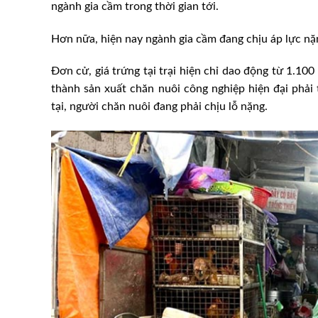
ngành gia cầm trong thời gian tới.
Hơn nữa, hiện nay ngành gia cầm đang chịu áp lực nặn
Đơn cử, giá trứng tại trại hiện chỉ dao động từ 1.100
thành sản xuất chăn nuôi công nghiệp hiện đại phải 
tại, người chăn nuôi đang phải chịu lỗ nặng.
 và D3: Giải pháp ổn
VPA sát cánh cùng doanh ng
n nuôi
đẩy giao thương nội khối