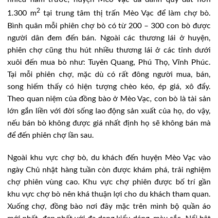
2
1.300 m
tại trung tâm thị trấn Mèo Vạc để làm chợ bò.
Bình quân mỗi phiên chợ bò có từ 200 – 300 con bò được
người dân đem đến bán. Ngoài các thương lái ở huyện,
phiên chợ cũng thu hút nhiều thương lái ở các tỉnh dưới
xuôi đến mua bò như: Tuyên Quang, Phú Thọ, Vĩnh Phúc.
Tại mỗi phiên chợ, mặc dù có rất đông người mua, bán,
song hiếm thấy có hiện tượng chèo kéo, ép giá, xô đẩy.
Theo quan niệm của đồng bào ở Mèo Vạc, con bò là tài sản
lớn gắn liền với đời sống lao động sản xuất của họ, do vậy,
nếu bán bò không được giá nhất định họ sẽ không bán mà
để đến phiên chợ lần sau.
Ngoài khu vực chợ bò, du khách đến huyện Mèo Vạc vào
ngày Chủ nhật hàng tuần còn được khám phá, trải nghiệm
chợ phiên vùng cao. Khu vực chợ phiên được bố trí gần
khu vực chợ bò nên khá thuận lợi cho du khách tham quan.
Xuống chợ, đồng bào nơi đây mặc trên mình bộ quần áo