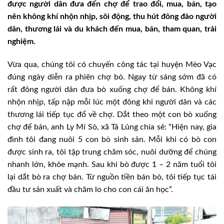
được người dân đưa đến chợ để trao đổi, mua, bán, tạo
nên không khí nhộn nhịp, sôi động, thu hút đông đảo người
dân, thương lái và du khách đến mua, bán, tham quan, trải
nghiệm.
Vừa qua, chúng tôi có chuyến công tác tại huyện Mèo Vạc
đúng ngày diễn ra phiên chợ bò. Ngay từ sáng sớm đã có
rất đông người dân đưa bò xuống chợ để bán. Không khí
nhộn nhịp, tấp nập mỗi lúc một đông khi người dân và các
thương lái tiếp tục đổ về chợ. Dắt theo một con bò xuống
chợ để bán, anh Ly Mí Sò, xã Tả Lủng chia sẻ: “Hiện nay, gia
đình tôi đang nuôi 5 con bò sinh sản. Mỗi khi có bò con
được sinh ra, tôi tập trung chăm sóc, nuôi dưỡng để chúng
nhanh lớn, khỏe mạnh. Sau khi bò được 1 – 2 năm tuổi tôi
lại dắt bò ra chợ bán. Từ nguồn tiền bán bò, tôi tiếp tục tái
đầu tư sản xuất và chăm lo cho con cái ăn học”.