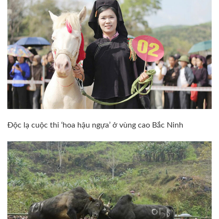
Độc lạ cuộc thi ‘hoa hậu ngựa’ ở vùng cao Bắc Ninh