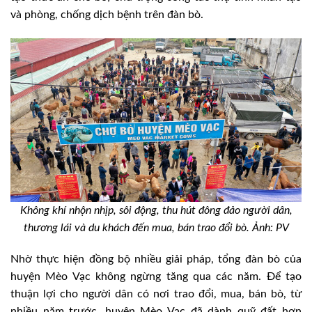
và phòng, chống dịch bệnh trên đàn bò.
Không khí nhộn nhịp, sôi động, thu hút đông đảo người dân,
thương lái và du khách đến mua, bán trao đổi bò. Ảnh: PV
Nhờ thực hiện đồng bộ nhiều giải pháp, tổng đàn bò của
huyện Mèo Vạc không ngừng tăng qua các năm. Để tạo
thuận lợi cho người dân có nơi trao đổi, mua, bán bò, từ
nhiều năm trước, huyện Mèo Vạc đã dành quỹ đất hơn