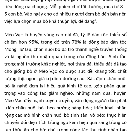
tiêu dùng ưa chuộng. Mỗi phiên chợ tôi thường mua từ 3 –
5 con bò. Vào ngày chợ có nhiều người đem bò đến bán nên
việc lựa chọn mua bò khá thuận lợi, dễ dàng”.
Mèo Vạc là huyện vùng cao núi đá, tỷ lệ dân tộc thiểu số
chiếm hơn 95%, trong đó trên 78% là đồng bào dân tộc
Mông. Từ lâu, chăn nuôi bò đã trở thành nghề truyền thống
và là nguồn thu nhập quan trọng của đồng bào. Sinh tồn
trong môi trường khắc nghiệt, nơi thừa đá, thiếu đất đã tạo
cho giống bò ở Mèo Vạc có được sức đề kháng tốt, chất
lượng thịt ngon, giá trị dinh dưỡng cao. Xác định chăn nuôi
bò là nghề đem lại hiệu quả kinh tế cao, góp phần quan
trọng vào công tác giảm nghèo, những năm qua, huyện
Mèo Vạc đẩy mạnh tuyên truyền, vận động người dân phát
triển chăn nuôi bò theo hướng hàng hóa; triển khai, nhân
rộng các mô hình chăn nuôi bò sinh sản, vỗ béo; thực hiện
chuyển đổi diện tích trồng ngô kém hiệu quả sang trồng cỏ
tạo thức ăn cho bò; chú trọng công tác thụ tinh nhân tạo