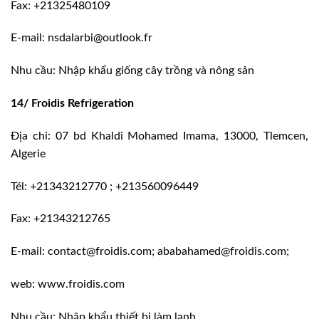
Fax: +21325480109
E-mail: nsdalarbi@outlook.fr
Nhu cầu: Nhập khẩu giống cây trồng và nông sản
14/ Froidis Refrigeration
Địa chỉ: 07 bd Khaldi Mohamed Imama, 13000, Tlemcen,
Algerie
Tél: +21343212770 ; +213560096449
Fax: +21343212765
E-mail: contact@froidis.com; ababahamed@froidis.com;
web: www.froidis.com
Nhu cầu: Nhập khẩu thiết bị làm lạnh