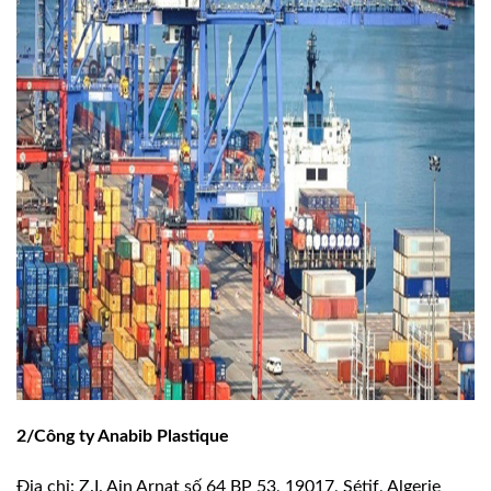
2/Công ty Anabib Plastique
Địa chỉ: Z.I. Ain Arnat số 64 BP 53, 19017, Sétif, Algerie