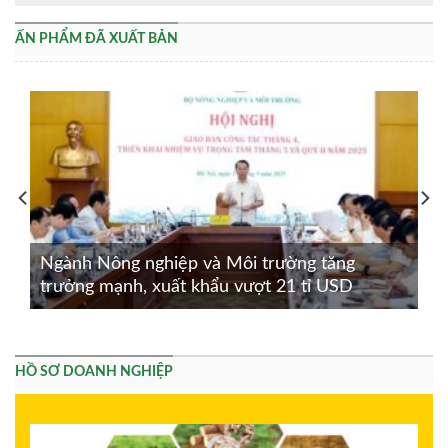
ẤN PHẨM ĐÃ XUẤT BẢN
Ngành Nông nghiệp và Môi trường tăng
trưởng mạnh, xuất khẩu vượt 21 tỉ USD
HỒ SƠ DOANH NGHIỆP