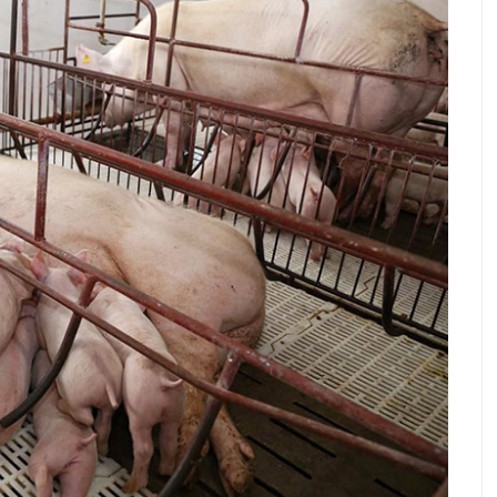
023: Cao
Đồng Nai: Không để dịch tả heo châu
Phi lây lan