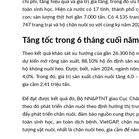
chi phí, tăng hiệu quả và giá trị gia tăng, trong đó 
toàn sinh học. Hiện cả nước có 17 tỉnh, thành phố 
con; sản lượng thịt hơi gần 7.000 tấn. Có 4.135 tr
747 trang trại và hộ chăn nuôi so với cùng kỳ năm 20
Tăng tốc trong 6 tháng cuối năm
Theo kết quả khảo sát xu hướng của gần 26.300 hộ n
dự kiến mở rộng sản xuất, 88,10% hộ ổn định sản xuấ
hộ không nuôi heo. Được biết, năm 2024, ngành nôn
4,0%. Trong đó, giá trị sản xuất chăn nuôi tăng 4,0 –
gia cầm 2,41 triệu tấn.
Để đạt được kết quả đó, Bộ NN&PTNT giao Cục Chăn nu
theo đó phát triển chăn nuôi theo định hướng thị trư
đẩy phát triển chăn nuôi, đảm bảo nguồn cung thực 
toàn sinh học, an toàn dịch bệnh, VietGAP, chăn n
tượng vật nuôi, nhất là chăn nuôi heo, gia cầm để nân