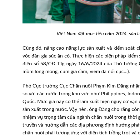
Việt Nam đặt mục tiêu năm 2024, sản lư
Cùng đó, nâng cao năng lực sản xuất và kiểm soát c
vóc đàn gia súc ăn cỏ. Thực hiện các biện pháp kiểm s
điện số 58/CĐ-TTg ngày 16/6/2024 của Thủ tướng Ch
mồm long móng, cúm gia cầm, viêm da nổi cục…).
Phó Cục trưởng Cục Chăn nuôi Phạm Kim Đăng nhận đị
so với các nước trong khu vực như Philippines, Indon
Quốc. Mức giá này có thể làm xuất hiện nguy cơ vận 
sản xuất trong nước. Vậy nên, ông Đăng cho rằng côn
nhiệm vụ trọng tâm của ngành chăn nuôi trong thời g
truyền và hướng dẫn các địa phương định hướng phát t
chăn nuôi phải tương ứng với diện tích trồng trọt và c