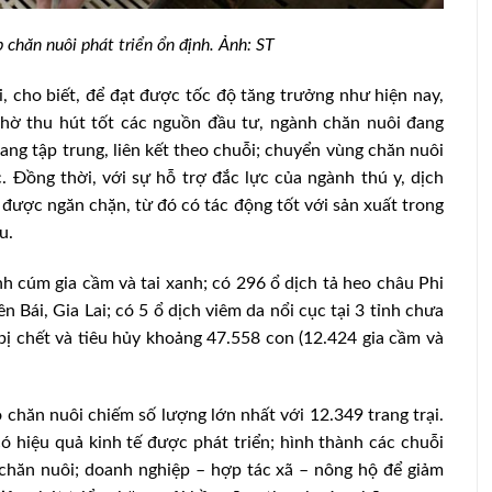
 chăn nuôi phát triển ổn định. Ảnh: ST
cho biết, để đạt được tốc độ tăng trưởng như hiện nay,
Nhờ thu hút tốt các nguồn đầu tư, ngành chăn nuôi đang
ang tập trung, liên kết theo chuỗi; chuyển vùng chăn nuôi
 Đồng thời, với sự hỗ trợ đắc lực của ngành thú y, dịch
được ngăn chặn, từ đó có tác động tốt với sản xuất trong
u.
 cúm gia cầm và tai xanh; có 296 ổ dịch tả heo châu Phi
ên Bái, Gia Lai; có 5 ổ dịch viêm da nổi cục tại 3 tỉnh chưa
bị chết và tiêu hủy khoảng 47.558 con (12.424 gia cầm và
 chăn nuôi chiếm số lượng lớn nhất với 12.349 trang trại.
ó hiệu quả kinh tế được phát triển; hình thành các chuỗi
i chăn nuôi; doanh nghiệp – hợp tác xã – nông hộ để giảm