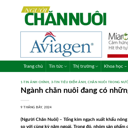
Skip
to
content
Trang chủ
Tin tức
Thị trường
Khoa học – 
1-TIN ẢNH CHÍNH
,
3-TIN TIÊU ĐIỂM ẢNH
,
CHĂN NUÔI TRONG NƯ
Ngành chăn nuôi đang có những
9 THÁNG BẢY, 2024
(Người Chăn Nuôi) – Tổng kim ngạch xuất khẩu nông 
so với cùng kỳ năm ngoái. Trong đó, nhóm sản phẩm 