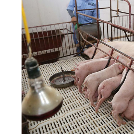
nỗi lo từ chăn nuôi
Giá heo hơi hôm nay 25/9/2
nhất ở mức 58.000 đ/kg