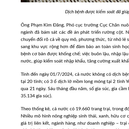
Dịch bệnh được kiểm soát đã giúp
Ông Phạm Kim Đăng, Phó cục trưởng Cục Chăn nuôi, 
ngành đã bám sát các đề án phát triển rường cột. 
chuyển đổi rõ cả về quy mô, phương thức, từ nhỏ lẻ s
sang khu vực rộng hơn để đảm bảo an toàn sinh học.
bệnh cơ bản được khống chế; việc buôn lậu, nhập lậu 
nước, giúp kiểm soát nhập khẩu, tăng cường xuất khẩ
Tính đến ngày 01/7/2024, cả nước không có dịch bệnh
tại 20 tỉnh; có 3 ổ dịch lở mồm long móng tại 2 tỉnh Y
qua 21 ngày. Sáu tháng đầu năm, số gia súc, gia cầm 
35.134 gia súc).
Theo thống kê, cả nước có 19.660 trang trại, trong đó
Nhiều mô hình nông nghiệp sinh thái, xanh, hữu cơ c
giá trị liên kết, ngành hàng, như doanh nghiệp – trạ