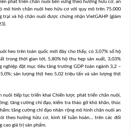
ưu tiên phát triển chăn nuôi bền vững theo hướng hữu cơ, an
có mô hình chăn nuôi heo hữu cơ với quy mô trên 75.000
ang trại và hộ chăn nuôi được chứng nhận VietGAHP (giảm
23).
uôi heo trên toàn quốc mới đây cho thấy, có 3,07% số hộ
t trong thời gian tới, 5,80% hộ thu hẹp sản xuất, 3,03%
g nghiệp đặt mục tiêu tăng trưởng GDP toàn ngành 3,2 –
 5,0%; sản lượng thịt heo 5,02 triệu tấn và sản lượng thịt
ôi tiếp tục triển khai Chiến lược phát triển chăn nuôi,
ờng; tăng cường chỉ đạo, kiểm tra tháo gỡ khó khăn, thúc
phẩm; tăng cường chỉ đạo nhân rộng mô hình chăn nuôi an
uôi theo hướng hữu cơ, kinh tế tuần hoàn… trên các đối
g cao giá trị sản phẩm.