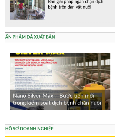
Bàn giải pháp ngăn chặn dịch
bệnh trên đàn vật nuôi
ẤN PHẨM ĐÃ XUẤT BẢN
Nano Silver Max – Bước tiến mới
trong kiểm soát dịch bệnh chăn nuôi
HỒ SƠ DOANH NGHIỆP