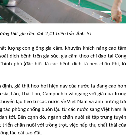
ợng thịt gia cầm đạt 2,41 triệu tấn. Ảnh: ST
hất lượng con giống gia cầm, khuyến khích nâng cao tầm
oát dịch bệnh trên gia súc, gia cầm theo chỉ đạo tại Công
ính phủ (đặc biệt là các bệnh dịch tả heo châu Phi, lở
nh, giá thịt heo hơi hiện nay của nước ta đang cao hơn
esia, Lào, Thái Lan, Campuchia và ngang với giá của Trung
chuyển lậu heo từ các nước về Việt Nam và ảnh hướng tới
g tác phòng chống buôn lậu từ các nước sang Việt Nam là
ian tới. Bên cạnh đó, ngành chăn nuôi sẽ tập trung tuyên
riển chăn nuôi với trồng trọt, việc hấp thụ chất thải của
ông tác cải tạo đất.