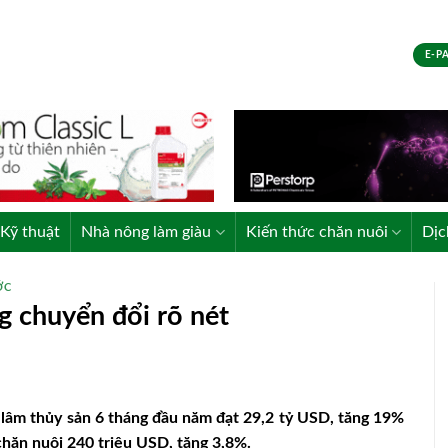
E-P
Kỹ thuật
Nhà nông làm giàu
Kiến thức chăn nuôi
Dịc
ỚC
 chuyển đổi rõ nét
lâm thủy sản 6 tháng đầu năm đạt 29,2 tỷ USD, tăng 19%
chăn nuôi 240 triệu USD, tăng 3,8%.