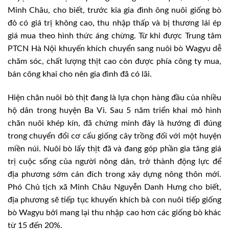
Minh Châu, cho biết, trước kia gia đình ông nuôi giống bò
đỏ có giá trị không cao, thu nhập thấp và bị thương lái ép
giá mua theo hình thức áng chừng. Từ khi được Trung tâm
PTCN Hà Nội khuyến khích chuyển sang nuôi bò Wagyu dễ
chăm sóc, chất lượng thịt cao còn được phía công ty mua,
bán công khai cho nên gia đình đã có lãi.
Hiện chăn nuôi bò thịt đang là lựa chọn hàng đầu của nhiều
hộ dân trong huyện Ba Vì. Sau 5 năm triển khai mô hình
chăn nuôi khép kín, đã chứng minh đây là hướng đi đúng
trong chuyển đổi cơ cấu giống cây trồng đối với một huyện
miền núi. Nuôi bò lấy thịt đã và đang góp phần gia tăng giá
trị cuộc sống của người nông dân, trở thành động lực để
địa phương sớm cán đích trong xây dựng nông thôn mới.
Phó Chủ tịch xã Minh Châu Nguyễn Danh Hưng cho biết,
địa phương sẽ tiếp tục khuyến khích bà con nuôi tiếp giống
bò Wagyu bởi mang lại thu nhập cao hơn các giống bò khác
từ 15 đến 20%.