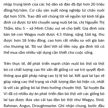
nhập trung bình của các hộ dân xã đảo đã đạt hơn 20 triệu
đồng/hộ/năm. Cơ cấu sản xuất nông nghiệp từ chăn nuôi
đạt hơn 55%. Trao đổi với chúng tôi về nguồn lợi kinh tế gia
đình có được từ khi chuyển sang nuôi bê lai, chị Nguyễn Thị
Thắm, khu 5 – xã Minh Châu vui vẻ cho biết: Gia đình vừa
bán bê con Wagyu nuôi được 4,5 tháng, nặng 166 kg, thu
được hơn 18 triệu đồng, cao hơn rất nhiều so với giá bán
cho thương lái. Tôi vui lắm! Với số tiền này, gia đình tôi có
thể mua sắm nhiều vật dụng cần thiết cho cuộc sống.
Trên thực tế, để phát triển mạnh chăn nuôi bò thịt và thịt
bò có chất lượng cao thì vấn đề giống có vai trò quyết định
thông qua giải pháp nâng cao tỷ lệ bò lai. Kết quả lai tạo sẽ
giúp nâng cao thể trạng và chất lượng đàn bò hiện có, nhất
là với các giống bò lai theo hướng chuyên thịt. Tại huyện Ba
Vì đã có nhiều dự án phát triển đàn bò thịt với các giống bò
lai tạo được đưa vào cải tạo đàn bò thịt như Wagyu, Sind,
Rahman, Angus, Droughmaster. Ghi nhận chung, bước đầu