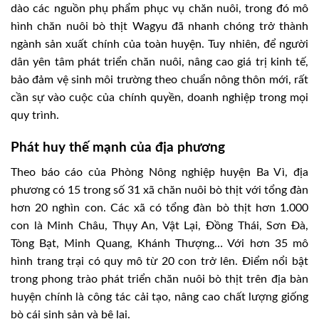
dào các nguồn phụ phẩm phục vụ chăn nuôi, trong đó mô
hình chăn nuôi bò thịt Wagyu đã nhanh chóng trở thành
ngành sản xuất chính của toàn huyện. Tuy nhiên, để người
dân yên tâm phát triển chăn nuôi, nâng cao giá trị kinh tế,
bảo đảm vệ sinh môi trường theo chuẩn nông thôn mới, rất
cần sự vào cuộc của chính quyền, doanh nghiệp trong mọi
quy trình.
Phát huy thế mạnh của địa phương
Theo báo cáo của Phòng Nông nghiệp huyện Ba Vì, địa
phương có 15 trong số 31 xã chăn nuôi bò thịt với tổng đàn
hơn 20 nghìn con. Các xã có tổng đàn bò thịt hơn 1.000
con là Minh Châu, Thụy An, Vật Lại, Ðồng Thái, Sơn Ðà,
Tòng Bạt, Minh Quang, Khánh Thượng… Với hơn 35 mô
hình trang trại có quy mô từ 20 con trở lên. Ðiểm nổi bật
trong phong trào phát triển chăn nuôi bò thịt trên địa bàn
huyện chính là công tác cải tạo, nâng cao chất lượng giống
bò cái sinh sản và bê lai.