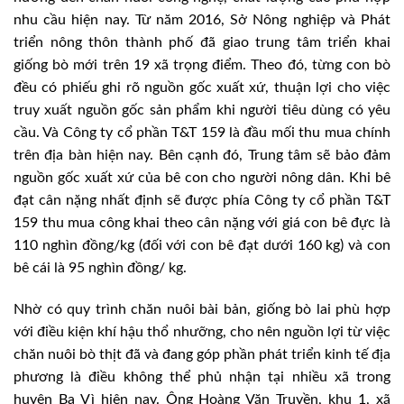
nhu cầu hiện nay. Từ năm 2016, Sở Nông nghiệp và Phát
triển nông thôn thành phố đã giao trung tâm triển khai
giống bò mới trên 19 xã trọng điểm. Theo đó, từng con bò
đều có phiếu ghi rõ nguồn gốc xuất xứ, thuận lợi cho việc
truy xuất nguồn gốc sản phẩm khi người tiêu dùng có yêu
cầu. Và Công ty cổ phần T&T 159 là đầu mối thu mua chính
trên địa bàn hiện nay. Bên cạnh đó, Trung tâm sẽ bảo đảm
nguồn gốc xuất xứ của bê con cho người nông dân. Khi bê
đạt cân nặng nhất định sẽ được phía Công ty cổ phần T&T
159 thu mua công khai theo cân nặng với giá con bê đực là
110 nghìn đồng/kg (đối với con bê đạt dưới 160 kg) và con
bê cái là 95 nghìn đồng/ kg.
Nhờ có quy trình chăn nuôi bài bản, giống bò lai phù hợp
với điều kiện khí hậu thổ nhưỡng, cho nên nguồn lợi từ việc
chăn nuôi bò thịt đã và đang góp phần phát triển kinh tế địa
phương là điều không thể phủ nhận tại nhiều xã trong
huyện Ba Vì hiện nay. Ông Hoàng Văn Truyền, khu 1, xã