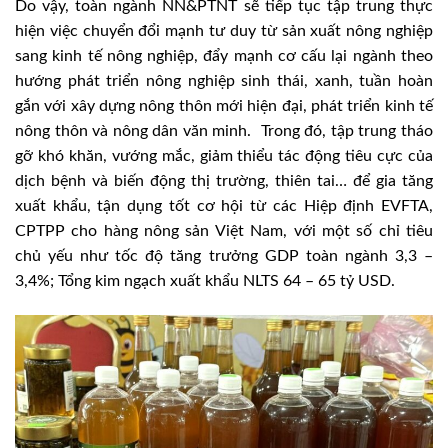
Do vậy, toàn ngành NN&PTNT sẽ tiếp tục tập trung thực
hiện việc chuyển đổi mạnh tư duy từ sản xuất nông nghiệp
sang kinh tế nông nghiệp, đẩy mạnh cơ cấu lại ngành theo
hướng phát triển nông nghiệp sinh thái, xanh, tuần hoàn
gắn với xây dựng nông thôn mới hiện đại, phát triển kinh tế
nông thôn và nông dân văn minh. Trong đó, tập trung tháo
gỡ khó khăn, vướng mắc, giảm thiểu tác động tiêu cực của
dịch bệnh và biến động thị trường, thiên tai… để gia tăng
xuất khẩu, tận dụng tốt cơ hội từ các Hiệp định EVFTA,
CPTPP cho hàng nông sản Việt Nam, với một số chỉ tiêu
chủ yếu như tốc độ tăng trưởng GDP toàn ngành 3,3 –
3,4%; Tổng kim ngạch xuất khẩu NLTS 64 – 65 tỷ USD.