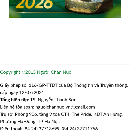
Copyright @2015 Người Chăn Nuôi
Giấy phép số: 116/GP-TTĐT của Bộ Thông tin và Truyền thông,
cấp ngày 12/07/2021
Tổng biên tập:
TS. Nguyễn Thanh Sơn
Liên hệ tòa soạn: nguoichannuoivn@gmail.com
Trụ sở: Phòng 906, tầng 9 tòa CT4, The Pride, KĐT An Hưng,
Phường Hà Đông, TP Hà Nội.
Điện thoại: (84.24) 37713699; (84.24) 37711756