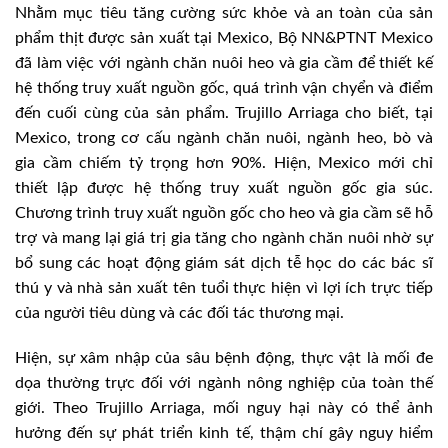
Nhằm mục tiêu tăng cường sức khỏe và an toàn của sản
phẩm thịt được sản xuất tại Mexico, Bộ NN&PTNT Mexico
đã làm việc với ngành chăn nuôi heo và gia cầm để thiết kế
hệ thống truy xuất nguồn gốc, quá trình vận chyển và điểm
đến cuối cùng của sản phẩm. Trujillo Arriaga cho biết, tại
Mexico, trong cơ cấu ngành chăn nuôi, ngành heo, bò và
gia cầm chiếm tỷ trọng hơn 90%. Hiện, Mexico mới chỉ
thiết lập được hệ thống truy xuất nguồn gốc gia súc.
Chương trình truy xuất nguồn gốc cho heo và gia cầm sẽ hỗ
trợ và mang lại giá trị gia tăng cho ngành chăn nuôi nhờ sự
bổ sung các hoạt động giám sát dịch tễ học do các bác sĩ
thú y và nhà sản xuất tên tuổi thực hiện vì lợi ích trực tiếp
của người tiêu dùng và các đối tác thương mại.
Hiện, sự xâm nhập của sâu bệnh động, thực vật là mối đe
dọa thường trực đối với ngành nông nghiệp của toàn thế
giới. Theo Trujillo Arriaga, mối nguy hại này có thể ảnh
hưởng đến sự phát triển kinh tế, thậm chí gây nguy hiểm