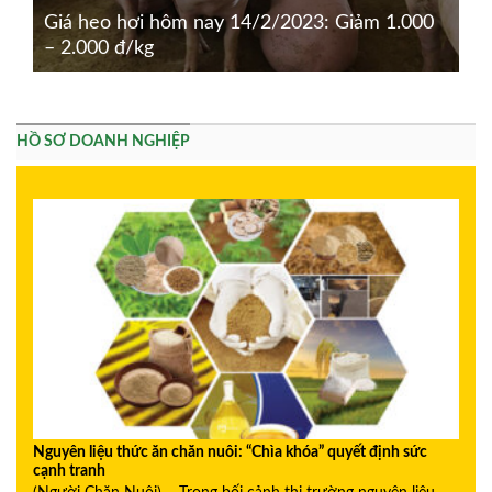
Giá heo hơi hôm nay 14/2/2023: Giảm 1.000
– 2.000 đ/kg
HỒ SƠ DOANH NGHIỆP
Nguyên liệu thức ăn chăn nuôi: “Chìa khóa” quyết định sức
cạnh tranh