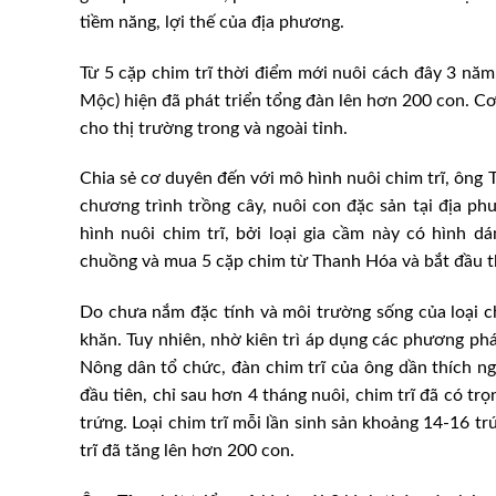
tiềm năng, lợi thế của địa phương.
Từ 5 cặp chim trĩ thời điểm mới nuôi cách đây 3 nă
Mộc) hiện đã phát triển tổng đàn lên hơn 200 con. Cơ 
cho thị trường trong và ngoài tỉnh.
Chia sẻ cơ duyên đến với mô hình nuôi chim trĩ, ông 
chương trình trồng cây, nuôi con đặc sản tại địa ph
hình nuôi chim trĩ, bởi loại gia cầm này có hình d
chuồng và mua 5 cặp chim từ Thanh Hóa và bắt đầu th
Do chưa nắm đặc tính và môi trường sống của loại c
khăn. Tuy nhiên, nhờ kiên trì áp dụng các phương phá
Nông dân tổ chức, đàn chim trĩ của ông dần thích ng
đầu tiên, chỉ sau hơn 4 tháng nuôi, chim trĩ đã có tr
trứng. Loại chim trĩ mỗi lần sinh sản khoảng 14-16 tr
trĩ đã tăng lên hơn 200 con.