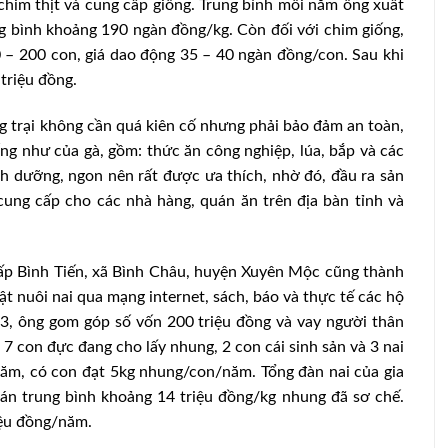
chim thịt và cung cấp giống. Trung bình mỗi năm ông xuất
ng bình khoảng 190 ngàn đồng/kg. Còn đối với chim giống,
0 – 200 con, giá dao động 35 – 40 ngàn đồng/con. Sau khi
 triệu đồng.
g trại không cần quá kiên cố nhưng phải bảo đảm an toàn,
ống như của gà, gồm: thức ăn công nghiệp, lúa, bắp và các
inh dưỡng, ngon nên rất được ưa thích, nhờ đó, đầu ra sản
cung cấp cho các nhà hàng, quán ăn trên địa bàn tỉnh và
 ấp Bình Tiến, xã Bình Châu, huyện Xuyên Mộc cũng thành
t nuôi nai qua mạng internet, sách, báo và thực tế các hộ
 xuất mầm
Giá khô đậu tương tăng vọt lên mức
3, ông gom góp số vốn 200 triệu đồng và vay người thân
cao nhất nửa năm
 7 con đực đang cho lấy nhung, 2 con cái sinh sản và 3 nai
ăm, có con đạt 5kg nhung/con/năm. Tổng đàn nai của gia
án trung bình khoảng 14 triệu đồng/kg nhung đã sơ chế.
iệu đồng/năm.