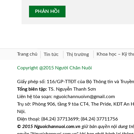
Trang chủ
Khoa học – Kỹ th
Tin tức
Thị trường
Copyright @2015 Người Chăn Nuôi
Giấy phép số: 116/GP-TTĐT của Bộ Thông tin và Truyề
Tổng biên tập:
TS. Nguyễn Thanh Sơn
Liên hệ tòa soạn: nguoichannuoivn@gmail.com
Trụ sở: Phòng 906, tầng 9 tòa CT4, The Pride, KĐT An
Nội.
Điện thoại: (84.24) 37713699; (84.24) 37711756
© 2015 Nguoichannuoi.com.vn
giữ bản quyền nội dung trê
nguồn "Nguoichannuoi.com.vn" khi bạn phát hành lại thôn