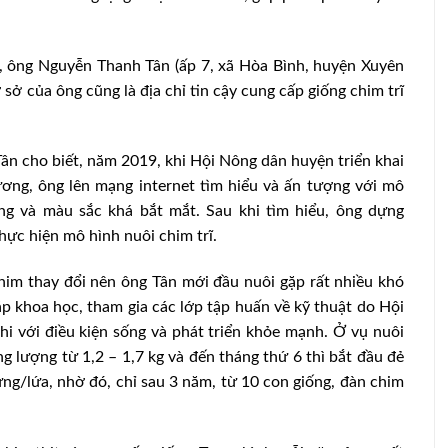
m, ông Nguyễn Thanh Tân (ấp 7, xã Hòa Bình, huyện Xuyên
sở của ông cũng là địa chỉ tin cậy cung cấp giống chim trĩ
Tân cho biết, năm 2019, khi Hội Nông dân huyện triển khai
ương, ông lên mạng internet tìm hiểu và ấn tượng với mô
áng và màu sắc khá bắt mắt. Sau khi tìm hiểu, ông dựng
ực hiện mô hình nuôi chim trĩ.
him thay đổi nên ông Tân mới đầu nuôi gặp rất nhiều khó
p khoa học, tham gia các lớp tập huấn về kỹ thuật do Hội
hi với điều kiện sống và phát triển khỏe mạnh. Ở vụ nuôi
ọng lượng từ 1,2 – 1,7 kg và đến tháng thứ 6 thì bắt đầu đẻ
ứng/lứa, nhờ đó, chỉ sau 3 năm, từ 10 con giống, đàn chim