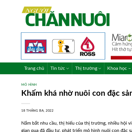
Skip
to
content
Trang chủ
Tin tức
Thị trường
Khoa học – 
MÔ HÌNH
Khấm khá nhờ nuôi con đặc sả
18 THÁNG BA, 2022
Nắm bắt nhu cầu, thị hiếu của thị trường, nhiều hội 
gian qua đã đầu tư, phát triển mô hình nuôi con đặc s