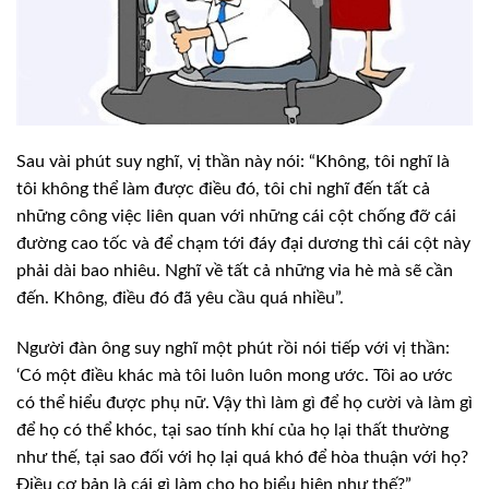
Sau vài phút suy nghĩ, vị thần này nói: “Không, tôi nghĩ là
tôi không thể làm được điều đó, tôi chỉ nghĩ đến tất cả
những công việc liên quan với những cái cột chống đỡ cái
đường cao tốc và để chạm tới đáy đại dương thì cái cột này
phải dài bao nhiêu. Nghĩ về tất cả những vỉa hè mà sẽ cần
đến. Không, điều đó đã yêu cầu quá nhiều”.
Người đàn ông suy nghĩ một phút rồi nói tiếp với vị thần:
‘Có một điều khác mà tôi luôn luôn mong ước. Tôi ao ước
có thể hiểu được phụ nữ. Vậy thì làm gì để họ cười và làm gì
để họ có thể khóc, tại sao tính khí của họ lại thất thường
như thế, tại sao đối với họ lại quá khó để hòa thuận với họ?
Điều cơ bản là cái gì làm cho họ biểu hiện như thế?”