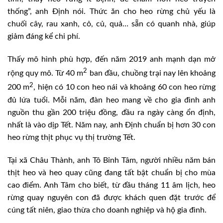
thống”, anh Định nói. Thức ăn cho heo rừng chủ yếu là
chuối cây, rau xanh, cỏ, củ, quả… sẵn có quanh nhà, giúp
giảm đáng kể chi phí.
Thấy mô hình phù hợp, đến năm 2019 anh mạnh dạn mở
2
rộng quy mô. Từ 40 m
ban đầu, chuồng trại nay lên khoảng
2
200 m
, hiện có 10 con heo nái và khoảng 60 con heo rừng
đủ lứa tuổi. Mỗi năm, đàn heo mang về cho gia đình anh
nguồn thu gần 200 triệu đồng, đầu ra ngày càng ổn định,
nhất là vào dịp Tết. Năm nay, anh Định chuẩn bị hơn 30 con
heo rừng thịt phục vụ thị trường Tết.
Tại xã Châu Thành, anh Tô Bỉnh Tâm, người nhiều năm bán
thịt heo và heo quay cũng đang tất bật chuẩn bị cho mùa
cao điểm. Anh Tâm cho biết, từ đầu tháng 11 âm lịch, heo
rừng quay nguyên con đã được khách quen đặt trước để
cúng tất niên, giao thừa cho doanh nghiệp và hộ gia đình.