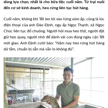
dùng lựa chọn, nhất là cho bữa tiệc cuối năm. Từ trại nuôi
đến cơ sở kinh doanh, heo rừng liên tục hút hàng.
Cuối năm, không khí Tết len lỏi vào từng xóm ấp, cũng là lúc
điện thoại của anh Đào Định, ngụ ấp Ngọc Thạnh, xã Ngọc
Chúc liên tục đổ chuông. Người hỏi mua heo thịt, người đặt
giữ heo quay, người nhờ để dành vài con đúng ngày cận Tết
mới giao. Anh Định cười bảo: “Năm nay heo rừng hút hàng
dữ lắm, chuẩn bị sẵn mà vẫn lo không đủ”.