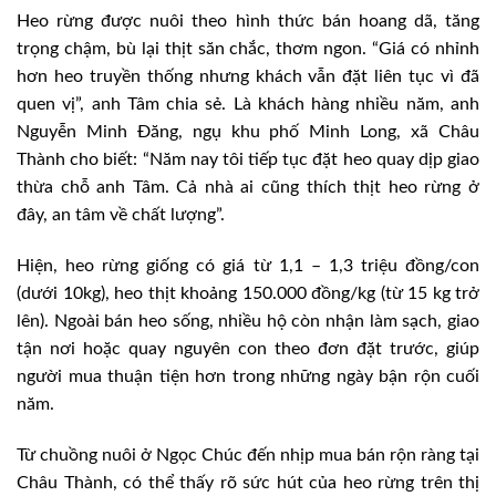
Heo rừng được nuôi theo hình thức bán hoang dã, tăng
trọng chậm, bù lại thịt săn chắc, thơm ngon. “Giá có nhỉnh
hơn heo truyền thống nhưng khách vẫn đặt liên tục vì đã
quen vị”, anh Tâm chia sẻ. Là khách hàng nhiều năm, anh
Nguyễn Minh Đăng, ngụ khu phố Minh Long, xã Châu
Thành cho biết: “Năm nay tôi tiếp tục đặt heo quay dịp giao
thừa chỗ anh Tâm. Cả nhà ai cũng thích thịt heo rừng ở
đây, an tâm về chất lượng”.
Hiện, heo rừng giống có giá từ 1,1 – 1,3 triệu đồng/con
(dưới 10kg), heo thịt khoảng 150.000 đồng/kg (từ 15 kg trở
lên). Ngoài bán heo sống, nhiều hộ còn nhận làm sạch, giao
tận nơi hoặc quay nguyên con theo đơn đặt trước, giúp
người mua thuận tiện hơn trong những ngày bận rộn cuối
năm.
Từ chuồng nuôi ở Ngọc Chúc đến nhịp mua bán rộn ràng tại
Châu Thành, có thể thấy rõ sức hút của heo rừng trên thị