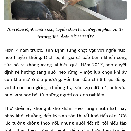
Anh Đào Định chăm sóc, tuyển chọn heo rừng lai phục vụ thị
trường Tết. Ảnh: BÍCH THÙY
Hơn 7 năm trước, anh Định từng chật vật với nghề nuôi
heo truyền thống. Dịch bệnh, giá cả bấp bênh khiến công
sức bỏ ra không mang lại hiệu quả. Năm 2017, anh quyết
định rẽ hướng sang nuôi heo rừng – một lựa chọn khi ấy
còn khá mới ở địa phương. Vốn ban đầu chỉ 8 triệu đồng,
2
với 4 con heo giống, chuồng trại vỏn vẹn 40 m
, anh vừa
nuôi vừa học hỏi từ những người có kinh nghiệm.
Thời điểm ấy không ít khó khăn. Heo rừng nhút nhát, hay
nhảy khỏi chuồng, đến kỳ sinh sản thì rất khó tiếp cận. “Có
lúc tưởng không theo nổi, nhưng nuôi riết rồi tôi hiểu tập
tính, thấy heo rừng ít bệnh, dễ chăm hơn heo truyền