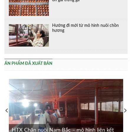
Hướng đi mới từ mô hình nuôi chồn
hương
ẤN PHẨM ĐÃ XUẤT BẢN
HTX Chăn nuôi Nam Bắc – mô hình liên kết