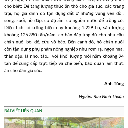
cho biết: Để tăng lượng thức ăn thô cho gia súc, các trang
trại, hộ gia đình đã tận dụng đất ở những vùng ven đồi,
sông, suối, hồ đập, có độ ẩm, có nguồn nước để trồng cỏ.
Diện tích cỏ trồng hiện nay khoảng 1.229 ha, sản lượng
khoảng 126.390 tấn/năm, cơ bản đáp ứng đủ cho nhu cầu
chăn nuôi bò, dê, cừu vỗ béo. Bên cạnh đó, hộ chăn nuôi
còn tận dụng phụ phẩm nông nghiệp như rơm rạ, ngọn mía,
thân đậu, lá nho, táo… với khối lượng mỗi năm khoảng 94
tấn để cung cấp trực tiếp và chế biến, bảo quản làm thức
ăn cho đàn gia súc.
Anh Tùng
Nguồn: Báo Ninh Thuận
BÀI VIẾT LIÊN QUAN