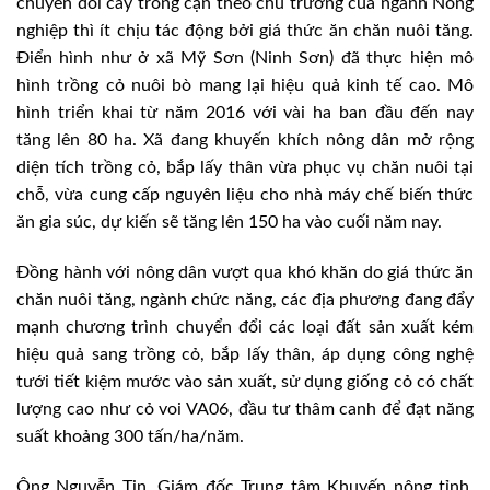
chuyển đổi cây trồng cạn theo chủ trương của ngành Nông
nghiệp thì ít chịu tác động bởi giá thức ăn chăn nuôi tăng.
Điển hình như ở xã Mỹ Sơn (Ninh Sơn) đã thực hiện mô
hình trồng cỏ nuôi bò mang lại hiệu quả kinh tế cao. Mô
hình triển khai từ năm 2016 với vài ha ban đầu đến nay
tăng lên 80 ha. Xã đang khuyến khích nông dân mở rộng
diện tích trồng cỏ, bắp lấy thân vừa phục vụ chăn nuôi tại
chỗ, vừa cung cấp nguyên liệu cho nhà máy chế biến thức
ăn gia súc, dự kiến sẽ tăng lên 150 ha vào cuối năm nay.
Đồng hành với nông dân vượt qua khó khăn do giá thức ăn
chăn nuôi tăng, ngành chức năng, các địa phương đang đẩy
mạnh chương trình chuyển đổi các loại đất sản xuất kém
hiệu quả sang trồng cỏ, bắp lấy thân, áp dụng công nghệ
tưới tiết kiệm mước vào sản xuất, sử dụng giống cỏ có chất
lượng cao như cỏ voi VA06, đầu tư thâm canh để đạt năng
suất khoảng 300 tấn/ha/năm.
Ông Nguyễn Tin, Giám đốc Trung tâm Khuyến nông tỉnh,