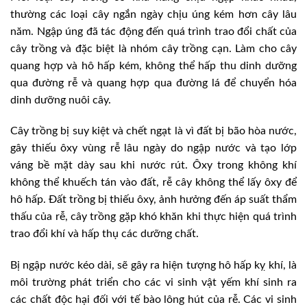
thường các loại cây ngắn ngày chịu úng kém hơn cây lâu
năm. Ngập úng đã tác động đến quá trình trao đổi chất của
cây trồng và đặc biệt là nhóm cây trồng cạn. Làm cho cây
quang hợp và hô hấp kém, không thể hấp thu dinh dưỡng
qua đường rễ và quang hợp qua đường lá để chuyển hóa
dinh dưỡng nuôi cây.
Cây trồng bị suy kiệt và chết ngạt là vì đất bị bão hòa nước,
gây thiếu ôxy vùng rễ lâu ngày do ngập nước và tạo lớp
váng bề mặt dày sau khi nước rút. Ôxy trong không khí
không thể khuếch tán vào đất, rễ cây không thể lấy ôxy để
hô hấp. Đất trồng bị thiếu ôxy, ảnh hưởng đến áp suất thẩm
thấu của rễ, cây trồng gặp khó khăn khi thực hiện quá trình
trao đổi khí và hấp thụ các dưỡng chất.
Bị ngập nước kéo dài, sẽ gây ra hiện tượng hô hấp kỵ khí, là
môi trường phát triển cho các vi sinh vật yếm khí sinh ra
các chất độc hại đối với tế bào lông hút của rễ. Các vi sinh