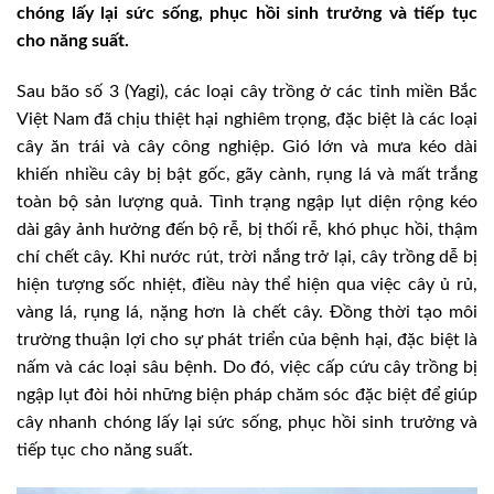
chóng lấy lại sức sống, phục hồi sinh trưởng và tiếp tục
cho năng suất.
Sau bão số 3 (Yagi), các loại cây trồng ở các tỉnh miền Bắc
Việt Nam đã chịu thiệt hại nghiêm trọng, đặc biệt là các loại
cây ăn trái và cây công nghiệp. Gió lớn và mưa kéo dài
khiến nhiều cây bị bật gốc, gãy cành, rụng lá và mất trắng
toàn bộ sản lượng quả. Tình trạng ngập lụt diện rộng kéo
dài gây ảnh hưởng đến bộ rễ, bị thối rễ, khó phục hồi, thậm
chí chết cây.
Khi nước rút, trời nắng trở lại, cây trồng dễ bị
hiện tượng sốc nhiệt, điều này thể hiện qua việc cây ủ rủ,
vàng lá, rụng lá, nặng hơn là chết cây.
Đồng thời tạo môi
trường thuận lợi cho sự phát triển của bệnh hại, đặc biệt là
nấm và các loại sâu bệnh. Do đó, việc cấp cứu cây trồng bị
ngập lụt đòi hỏi những biện pháp chăm sóc đặc biệt để giúp
cây nhanh chóng lấy lại sức sống, phục hồi sinh trưởng và
tiếp tục cho năng suất.