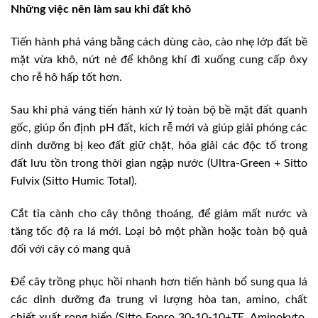
Những việc nên làm sau khi đất khô
Tiến hành phá váng bằng cách dùng cào, cào nhẹ lớp đất bề
mặt vừa khô, nứt nẻ để không khí đi xuống cung cấp ôxy
cho rễ hô hấp tốt hơn.
Sau khi phá váng tiến hành xử lý toàn bộ bề mặt đất quanh
gốc, giúp ổn định pH đất, kích rễ mới và giúp giải phóng các
dinh dưỡng bị keo đất giữ chặt, hóa giải các độc tố trong
đất lưu tồn trong thời gian ngập nước (Ultra-Green + Sitto
Fulvix (Sitto Humic Total).
Cắt tỉa cành cho cây thông thoáng, để giảm mất nước và
tăng tốc độ ra lá mới. Loại bỏ một phần hoặc toàn bộ quả
đối với cây có mang quả
Để cây trồng phục hồi nhanh hơn tiến hành bổ sung qua lá
các dinh dưỡng đa trung vi lượng hòa tan, amino, chất
chiết xuất rong biển (Sitto Fopro 30-10-10+TE, Aminokyto,