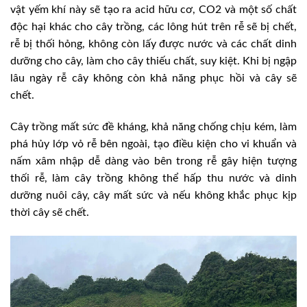
vật yếm khí này sẽ tạo ra acid hữu cơ, CO
2
và một số chất
độc hại khác cho cây trồng, các lông hút trên rễ sẽ bị chết,
rễ bị thối hỏng, không còn lấy được nước và các chất dinh
dưỡng cho cây, làm cho cây thiếu chất, suy kiệt. Khi bị ngập
lâu ngày rễ cây không còn khả năng phục hồi và cây sẽ
chết.
Cây trồng mất sức đề kháng, khả năng chống chịu kém, làm
phá hủy lớp vỏ rễ bên ngoài, tạo điều kiện cho vi khuẩn và
nấm xâm nhập dễ dàng vào bên trong rễ gây hiện tượng
thối rễ, làm cây trồng không thể hấp thu nước và dinh
dưỡng nuôi cây, cây mất sức và nếu không khắc phục kịp
thời cây sẽ chết.