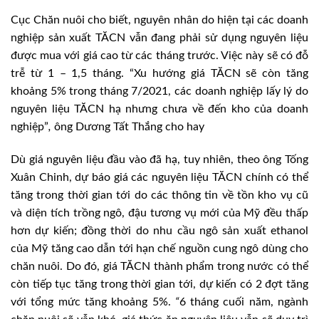
Cục Chăn nuôi cho biết, nguyên nhân do hiện tại các doanh
nghiệp sản xuất TĂCN vẫn đang phải sử dụng nguyên liệu
được mua với giá cao từ các tháng trước. Việc này sẽ có đỗ
trễ từ 1 – 1,5 tháng. “Xu hướng giá TĂCN sẽ còn tăng
khoảng 5% trong tháng 7/2021, các doanh nghiệp lấy lý do
nguyên liệu TĂCN hạ nhưng chưa về đến kho của doanh
nghiệp”
,
ông Dương Tất Thắng cho hay
Dù giá nguyên liệu đầu vào đã hạ, tuy nhiên, theo ông Tống
Xuân Chinh, dự báo giá các nguyên liệu TĂCN chính có thể
tăng trong thời gian tới do các thông tin về tồn kho vụ cũ
và diện tích trồng ngô, đậu tương vụ mới của Mỹ đều thấp
hơn dự kiến; đồng thời do nhu cầu ngô sản xuất ethanol
của Mỹ tăng cao dẫn tới hạn chế nguồn cung ngô dùng cho
chăn nuôi. Do đó, giá TĂCN thành phẩm trong nước có thể
còn tiếp tục tăng trong thời gian tới, dự kiến có 2 đợt tăng
với tổng mức tăng khoảng 5%.
“
6 tháng cuối năm, ngành