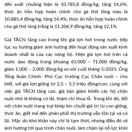
đến xuất chuồng hiện là 10.785,8 đồng/kg, tăng 14,6%;
thức ăn hỗn hợp hoàn chỉnh cho gà thịt lông màu là
10.885,4 đồng/kg, tăng 14,4%; thức ăn hỗn hợp hoàn chỉnh
cho gà thịt lông trắng là 11.206,9 đồng/kg, tăng 12,1%.
Giá TĂCN tăng cao trong khi giá lợn hơi trong nước tiếp
tục xu hướng giảm ảnh hưởng đến hoạt động sản xuất kinh
doanh nhất là của các nông hộ. Hiện giá lợn hơi trên cả
nước dao động trong khoảng 63.000 – 71.000 đồng/kg,
giảm 1.000 – 2.000 đồng/kg so với cuối tháng 5/2021. Ông
Tống Xuân Chinh- Phó Cục trưởng Cục Chăn nuôi – cho
biết, với giá lợn giống từ 2,5 – 3,5 triệu đồng/con, cùng với
việc giá TĂCN tăng cao, giá bán giảm khiến các hộ chăn
nuôi nhỏ lẻ không có lãi, thậm chí thua lỗ. Trong khi đó, đối
với chăn nuôi trang trại khép kín chuỗi giá trị từ con giống,
thức ăn, giết mổ đến phân phối thị trường vẫn tồn tại và có
lãi. Mặc dù khó khăn này chỉ là tạm thời, nhưng điều đó sẽ
ảnh hưởng tới quá trình chăn nuôi, làm chậm lại nỗ lực khôi