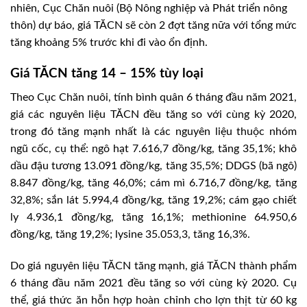
nhiên, Cục Chăn nuôi (Bộ Nông nghiệp và Phát triển nông
thôn) dự báo, giá TĂCN sẽ còn 2 đợt tăng nữa với tổng mức
tăng khoảng 5% trước khi đi vào ổn định.
Giá TĂCN tăng 14 – 15% tùy loại
Theo Cục Chăn nuôi, tính bình quân 6 tháng đầu năm 2021,
giá các nguyên liệu TĂCN đều tăng so với cùng kỳ 2020,
trong đó tăng mạnh nhất là các nguyên liệu thuộc nhóm
ngũ cốc, cụ thể: ngô hạt 7.616,7 đồng/kg, tăng 35,1%; khô
dầu đậu tương 13.091 đồng/kg, tăng 35,5%; DDGS (bã ngô)
8.847 đồng/kg, tăng 46,0%; cám mì 6.716,7 đồng/kg, tăng
32,8%; sắn lát 5.994,4 đồng/kg, tăng 19,2%; cám gạo chiết
ly 4.936,1 đồng/kg, tăng 16,1%; methionine 64.950,6
đồng/kg, tăng 19,2%; lysine 35.053,3, tăng 16,3%.
Do giá nguyên liệu TĂCN tăng mạnh, giá TĂCN thành phẩm
6 tháng đầu năm 2021 đều tăng so với cùng kỳ 2020. Cụ
thể, giá thức ăn hỗn hợp hoàn chỉnh cho lợn thịt từ 60 kg