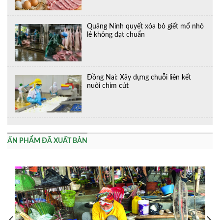
Quảng Ninh quyết xóa bỏ giết mổ nhỏ
lẻ không đạt chuẩn
Đồng Nai: Xây dựng chuỗi liên kết
nuôi chim cút
ẤN PHẨM ĐÃ XUẤT BẢN