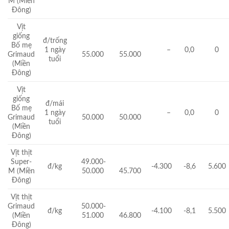
M (Miền
Đông)
Vịt
giống
đ/trống
Bố mẹ
1 ngày
–
0,0
0
Grimaud
55.000
55.000
tuổi
(Miền
Đông)
Vịt
giống
đ/mái
Bố mẹ
1 ngày
–
0,0
0
Grimaud
50.000
50.000
tuổi
(Miền
Đông)
Vịt thịt
Super-
49.000-
đ/kg
-4.300
-8,6
5.600
M (Miền
50.000
45.700
Đông)
Vịt thịt
Grimaud
50.000-
đ/kg
-4.100
-8,1
5.500
(Miền
51.000
46.800
Đông)