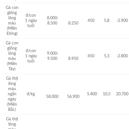
Gà con
giống
đ/con
lông
8.000-
1 ngày
450
5,8
-2.900
màu
8.500
8.250
tuổi
(Miền
Đông)
Gà con
giống
đ/con
lông
9.000-
1 ngày
450
5,3
-2.800
màu
9.500
8.950
tuổi
(Miền
Tây)
Gà thịt
lông
màu
ngắn
đ/kg
5.400
10,5
20.700
58.000
56.900
ngày
(Miền
Bắc)
Gà thịt
lông