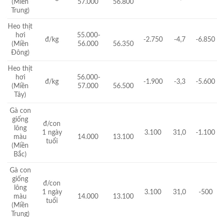
(Miền
57.000
56.800
Trung)
Heo thịt
hơi
55.000-
đ/kg
-2.750
-4,7
-6.850
(Miền
56.000
56.350
Đông)
Heo thịt
hơi
56.000-
đ/kg
-1.900
-3,3
-5.600
(Miền
57.000
56.500
Tây)
Gà con
giống
đ/con
lông
1 ngày
3.100
31,0
-1.100
màu
14.000
13.100
tuổi
(Miền
Bắc)
Gà con
giống
đ/con
lông
1 ngày
3.100
31,0
-500
màu
14.000
13.100
tuổi
(Miền
Trung)