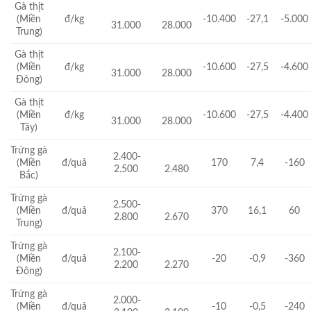
Gà thịt
(Miền
đ/kg
-10.400
-27,1
-5.000
31.000
28.000
Trung)
Gà thịt
(Miền
đ/kg
-10.600
-27,5
-4.600
31.000
28.000
Đông)
Gà thịt
(Miền
đ/kg
-10.600
-27,5
-4.400
31.000
28.000
Tây)
Trứng gà
2.400-
(Miền
đ/quả
170
7,4
-160
2.500
2.480
Bắc)
Trứng gà
2.500-
(Miền
đ/quả
370
16,1
60
2.800
2.670
Trung)
Trứng gà
2.100-
(Miền
đ/quả
-20
-0,9
-360
2.200
2.270
Đông)
Trứng gà
2.000-
(Miền
đ/quả
-10
-0,5
-240