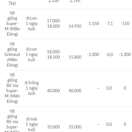
2.100
2.190
Tây)
Vịt
giống
đ/con
17.000-
Super-
1 ngày
-1.150
-7,1
-150
18.000
14.950
M (Miền
tuổi
Đông)
Vịt
giống
đ/con
18.000-
Grimaud
1 ngày
-1.000
-6,0
-1.300
18.500
15.800
(Miền
tuổi
Đông)
Vịt
giống
đ/trống
Bố mẹ
1 ngày
–
0,0
0
Super-
40.000
40.000
tuổi
M (Miền
Đông)
Vịt
giống
đ/mái
Bố mẹ
1 ngày
–
0,0
0
Super-
35.000
35.000
tuổi