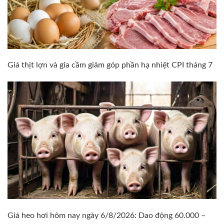
Giá thịt lợn và gia cầm giảm góp phần hạ nhiệt CPI tháng 7
Giá heo hơi hôm nay ngày 6/8/2026: Dao động 60.000 –