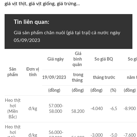
giá vịt thịt, giá vịt giống, giá trứng…
Tin liên quan:
Giá sản phẩm chăn nuôi (giá tại trại) cả nước ngày
05/09/2023
Giá
Giá ngày
bình
So giá BQ
So g
quân
Sản
Đơn vị
phẩm
tính
trong
19/09/2023
tháng trước
năm 
tháng
(đồng)
(đồng)
(đồng)
(%)
(đồng)
Heo thịt
hơi
57.000-
đ/kg
-4.040
-6,5
-8.900
(Miền
58.000
58.200
Bắc)
Heo thịt
hơi
56.000-
đ/kg
-3.000
-5,0
-7.600