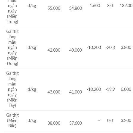
màu
ngắn
đ/kg
1.600
3,0
18.600
55.000
54.800
ngày
(Miền
Trung)
Gà thịt
lông
màu
ngắn
đ/kg
-10.200
-20,3
3.800
42.000
40.000
ngày
(Miền
Đông)
Gà thịt
lông
màu
ngắn
đ/kg
-10.200
-19,9
6.000
43.000
41.000
ngày
(Miền
Tây)
Gà thịt
(Miền
đ/kg
–
0,0
3.200
38.000
37.600
Bắc)