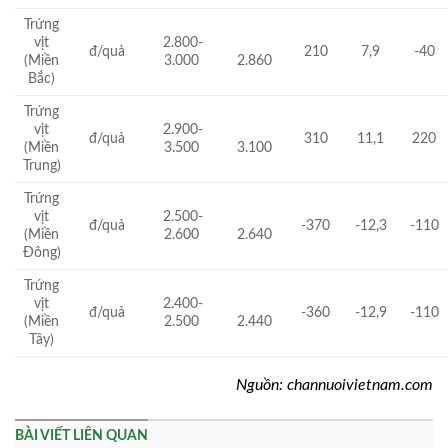
Trứng
vịt
2.800-
đ/quả
210
7,9
-40
(Miền
3.000
2.860
Bắc)
Trứng
vịt
2.900-
đ/quả
310
11,1
220
(Miền
3.500
3.100
Trung)
Trứng
vịt
2.500-
đ/quả
-370
-12,3
-110
(Miền
2.600
2.640
Đông)
Trứng
vịt
2.400-
đ/quả
-360
-12,9
-110
(Miền
2.500
2.440
Tây)
Nguồn: channuoivietnam.com
BÀI VIẾT LIÊN QUAN