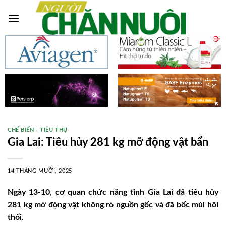
Skip
to
content
CHẾ BIẾN - TIÊU THỤ
Gia Lai: Tiêu hủy 281 kg mỡ động vật bẩn
14 THÁNG MƯỜI, 2025
Ngày 13-10, cơ quan chức năng tỉnh Gia Lai đã tiêu hủy
281 kg mỡ động vật không rõ nguồn gốc và đã bốc mùi hôi
thối.