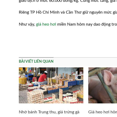
giao dịch ở mức 60.000 đồng/kg. Cùng mức tăng, giá 
Riêng TP Hồ Chí Minh và Cần Thơ giữ nguyên mức giá
Như vậy,
giá heo hơi
miền Nam hôm nay dao động tro
BÀI VIẾT LIÊN QUAN
Nhờ bánh Trung thu, giá trứng gà
Giá heo hơi hô