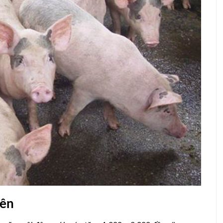
Giá heo hơi xuất chuồng tại các thị
n nuôi gà
trường lớn trên thế giới ngày
23/05/2024
yên