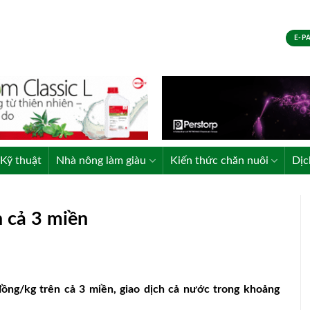
E-P
Kỹ thuật
Nhà nông làm giàu
Kiến thức chăn nuôi
Dịc
n cả 3 miền
ồng/kg trên cả 3 miền, giao dịch cả nước trong khoảng