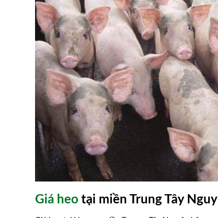
cần chớp thời cơ bứt
Bổ sung thảo dược trong chă
cho hiệu quả kinh tế cao
Giá heo
tại miền Trung Tây Ngu