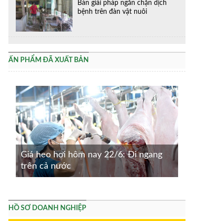
Bàn giải pháp ngăn chặn dịch
bệnh trên đàn vật nuôi
ẤN PHẨM ĐÃ XUẤT BẢN
Giá heo hơi hôm nay 22/6: Đi ngang
trên cả nước
HỒ SƠ DOANH NGHIỆP