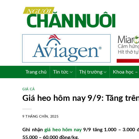
Skip
to
content
Trang chủ
Tin tức
Thị trường
Khoa học – 
GIÁ CẢ
Giá heo hôm nay 9/9: Tăng trê
9 THÁNG CHÍN, 2025
Ghi nhận
giá heo hôm nay
9/9 tăng 1.000 – 3.000 đ
55.000 – 60.000 đồng/kg.