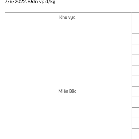
7/6/2022. Đơn vị: đ/kg
Khu vực
Miền Bắc