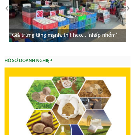
Giá trứng tăng mạnh, thịt heo… ‘nhấp nhổm’
HỒ SƠ DOANH NGHIỆP