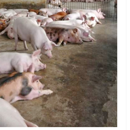
ình nuôi
Phòng trị bệnh lê dạng trùng ở trâu, bò