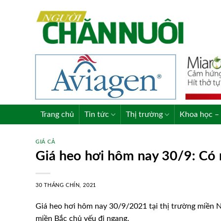
Skip
to
content
Trang chủ
Tin tức
Thị trường
Khoa học – 
GIÁ CẢ
Giá heo hơi hôm nay 30/9: Có
30 THÁNG CHÍN, 2021
Giá heo hơi hôm nay 30/9/2021 tại thị trường miền Na
miền Bắc chủ yếu đi ngang.