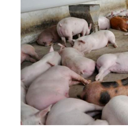
hức mở cửa thị trường
Hiệu quả kinh tế cao từ mô h
 của Pháp.
hươu lấy nhung