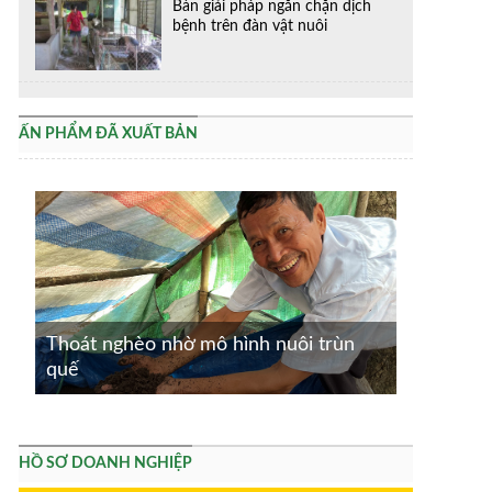
Bàn giải pháp ngăn chặn dịch
bệnh trên đàn vật nuôi
ẤN PHẨM ĐÃ XUẤT BẢN
Thoát nghèo nhờ mô hình nuôi trùn
quế
HỒ SƠ DOANH NGHIỆP