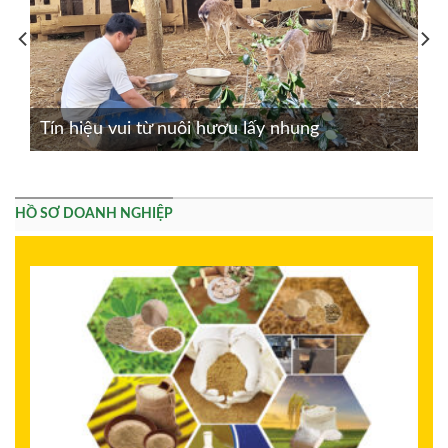
Tín hiệu vui từ nuôi hươu lấy nhung
HỒ SƠ DOANH NGHIỆP