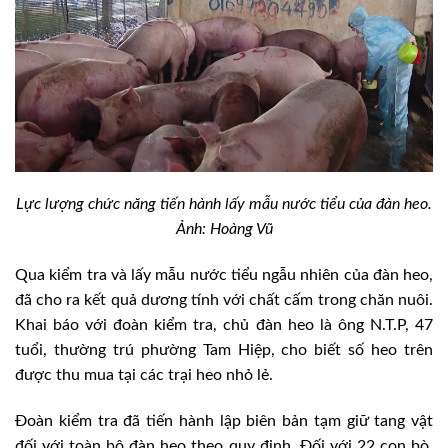
Lực lượng chức năng tiến hành lấy mẫu nước tiểu của đàn heo.
Ảnh: Hoàng Vũ
Qua kiểm tra và lấy mẫu nước tiểu ngẫu nhiên của đàn heo,
đã cho ra kết quả dương tính với chất cấm trong chăn nuôi.
Khai báo với đoàn kiểm tra, chủ đàn heo là ông N.T.P, 47
tuổi, thường trú phường Tam Hiệp, cho biết số heo trên
được thu mua tại các trại heo nhỏ lẻ.
Đoàn kiểm tra đã tiến hành lập biên bản tạm giữ tang vật
đối với toàn bộ đàn heo theo quy định. Đối với 22 con bò,